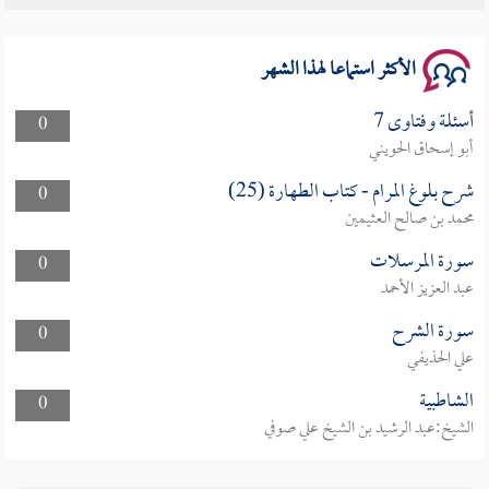
سلسلة محاضرات نفحات رمضانية 1444هـ
الأكثر استماعا لهذا الشهر
أسئلة وفتاوى 7
0
أبو إسحاق الحويني
شرح بلوغ المرام - كتاب الطهارة (25)
0
محمد بن صالح العثيمين
سورة المرسلات
0
عبد العزيز الأحمد
سورة الشرح
0
علي الحذيفي
الشاطبية
0
الشيخ:عبد الرشيد بن الشيخ علي صوفي