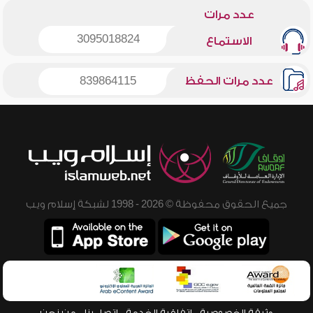
عدد مرات
3095018824
الاستماع
عدد مرات الحفظ
839864115
جميع الحقوق محفوظة © 2026 - 1998 لشبكة إسلام ويب
وثيقة الخصوصية
اتفاقية الخدمة
اتصل بنا
من نحن