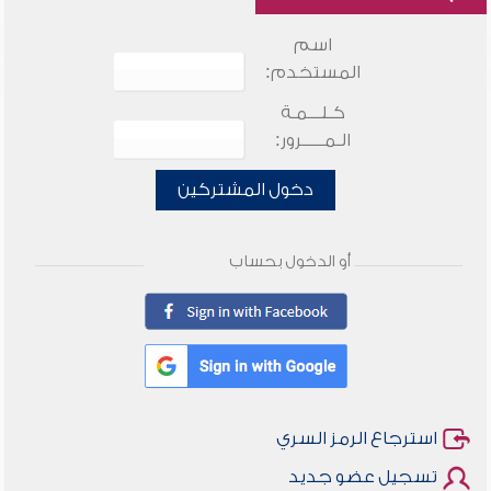
اسم
المستخدم:
كـلـــمـة
الـمـــــرور:
دخول المشتركين
أو الدخول بحساب
استرجاع الرمز السري
تسجيل عضو جديد