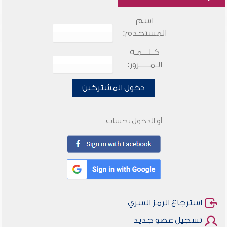
اسم
المستخدم:
كـلـــمـة
الـمـــــرور:
دخول المشتركين
أو الدخول بحساب
استرجاع الرمز السري
تسجيل عضو جديد