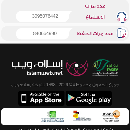
عدد مرات
3095076442
الاستماع
عدد مرات الحفظ
840664990
جميع الحقوق محفوظة © 2026 - 1998 لشبكة إسلام ويب
وثيقة الخصوصية
اتفاقية الخدمة
اتصل بنا
من نحن