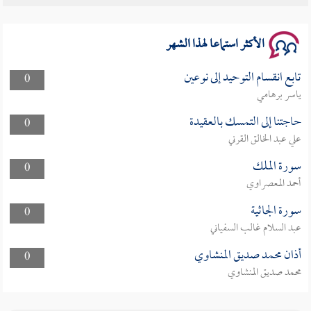
سلسلة محاضرات نفحات رمضانية 1444هـ
الأكثر استماعا لهذا الشهر
تابع انقسام التوحيد إلى نوعين
0
ياسر برهامي
حاجتنا إلى التمسك بالعقيدة
0
علي عبد الخالق القرني
سورة الملك
0
أحمد المعصراوي
سورة الجاثية
0
عبد السلام غالب السفياني
أذان محمد صديق المنشاوي
0
محمد صديق المنشاوي