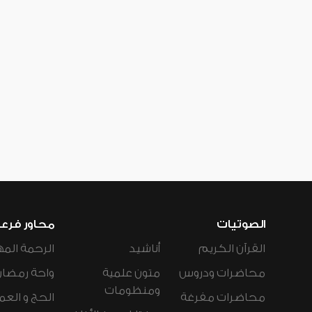
الصوتيات
محاور فرع
القرآن الكريم
أناشيد
الرحمة المه
محاضرات ودروس
متون علمية
واحة رمضان
ومنظومات
محاضرات مفرغة
الحج و العم