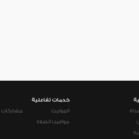
ية
خدمات تفاعلية
داة
المواريث
مشاركات ال
مواقيت الصلاة
رة