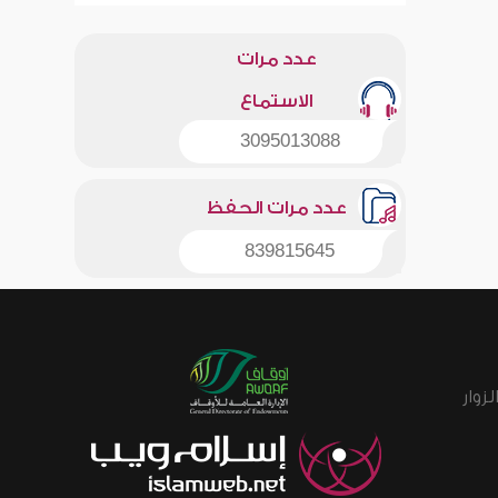
عدد مرات
الاستماع
3095013088
عدد مرات الحفظ
839815645
زوار