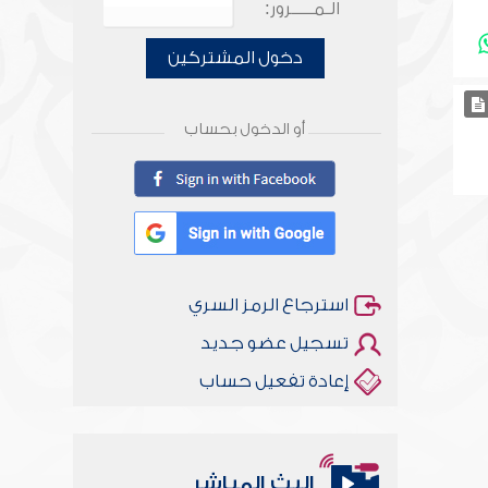
الـمـــــرور:
دخول المشتركين
أو الدخول بحساب
استرجاع الرمز السري
تسجيل عضو جديد
إعادة تفعيل حساب
البث المباشر