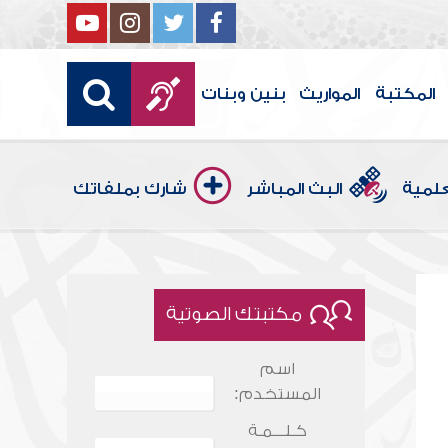
المكتبة
المواريث
بنين وبنات
علمية
البث المباشر
شارك بملفاتك
مكتبتك الصوتية
اسم
المستخدم:
كـلـــمـة