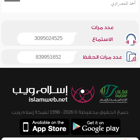
أحمد المعصراوي
عدد مرات
3095024525
الاستماع
عدد مرات الحفظ
839951652
جميع الحقوق محفوظة © 2026 - 1998 لشبكة إسلام ويب