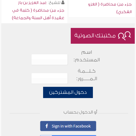
للشيخ:
عبد العزيز بن باز
جزء من محاضرة ( الغزو
جزء من محاضرة ( كلمة في
الفكري)
عقيدة أهل السنة والجماعة)
مكتبتك الصوتية
اسم
المستخدم:
كـلـــمـة
الـمـــــرور:
دخول المشتركين
أو الدخول بحساب