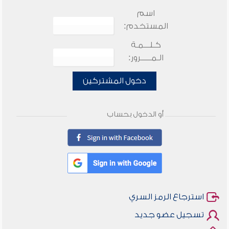
اسم
المستخدم:
كـلـــمـة
الـمـــــرور:
دخول المشتركين
أو الدخول بحساب
استرجاع الرمز السري
تسجيل عضو جديد