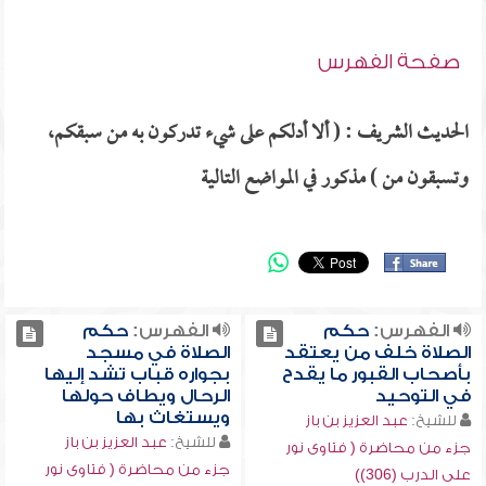
صفحة الفهرس
الحديث الشريف : ( ألا أدلكم على شيء تدركون به من سبقكم،
وتسبقون من ) مذكور في المواضع التالية
الفهرس:
حكم
الفهرس:
حكم
الصلاة خلف من يعتقد
الصلاة في مسجد
بأصحاب القبور ما يقدح
بجواره قباب تشد إليها
في التوحيد
الرحال ويطاف حولها
ويستغاث بها
للشيخ:
عبد العزيز بن باز
للشيخ:
عبد العزيز بن باز
جزء من محاضرة ( فتاوى نور
جزء من محاضرة ( فتاوى نور
على الدرب (306))