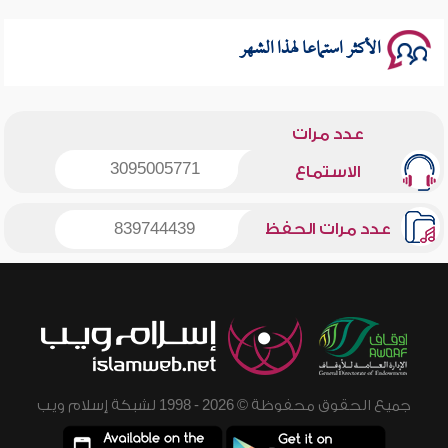
الأكثر استماعا لهذا الشهر
عدد مرات
3095005771
الاستماع
عدد مرات الحفظ
839744439
جميع الحقوق محفوظة © 2026 - 1998 لشبكة إسلام ويب