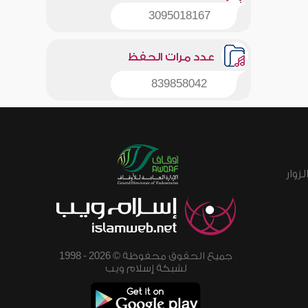
3095018167
عدد مرات الحفظ
839858042
زوار
جميع الحقوق محفوظة © 2026 - 1998
لشبكة إسلام ويب