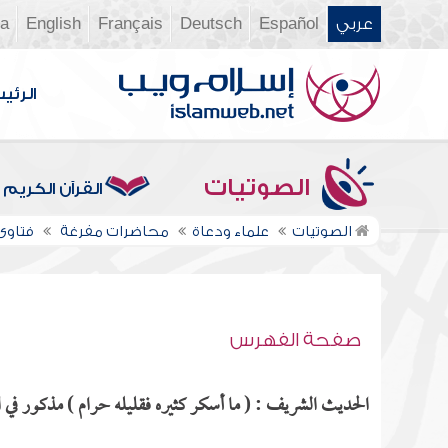
عربي
Español
Deutsch
Français
English
ia
الرئي
الصوتيات
القرآن الكريم
الصوتيات
علماء ودعاة
محاضرات مفرغة
فتاوى ن
صفحة الفهرس
الحديث الشريف : ( ما أسكر كثيره فقليله حرام ) مذكور في ال