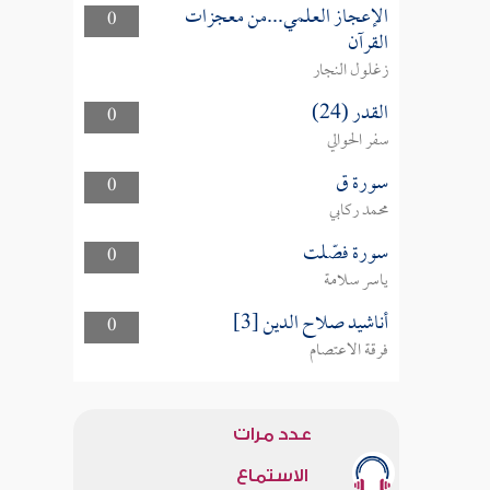
الإعجاز العلمي...من معجزات
0
القرآن
زغلول النجار
القدر (24)
0
سفر الحوالي
سورة ق
0
محمد ركابي
سورة فصّلت
0
ياسر سلامة
أناشيد صلاح الدين [3]
0
فرقة الاعتصام
عدد مرات
الاستماع