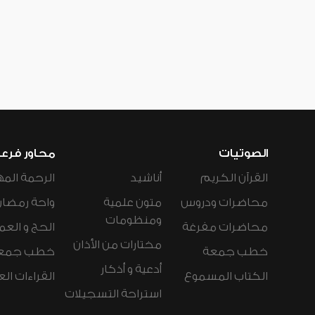
الصوتيات
محاور فرع
القرآن الكريم
أناشيد
الرحمة المه
محاضرات ودروس
متون علمية
واحة رمضان
ومنظومات
محاضرات مفرغة
الحج و العم
مختارات من الأذان
خطب جمعة
خطب جمع
أدعية و أذكار
الكتاب المسموع
القراءات ال
استراحة التسجيلات