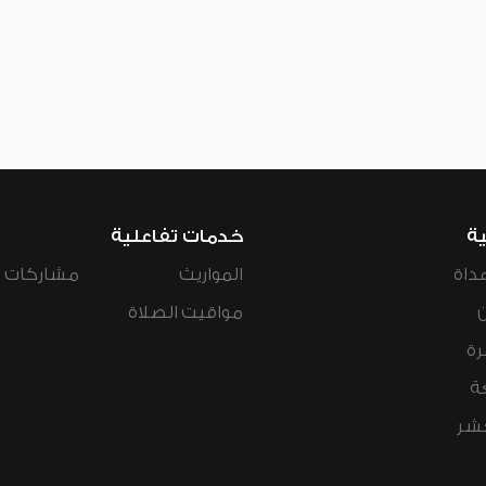
ية
خدمات تفاعلية
داة
المواريث
مشاركات ال
مواقيت الصلاة
رة
ة
عشر