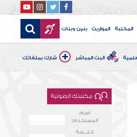
المكتبة
المواريث
بنين وبنات
علمية
البث المباشر
شارك بملفاتك
مكتبتك الصوتية
اسم
المستخدم:
كـلـــمـة