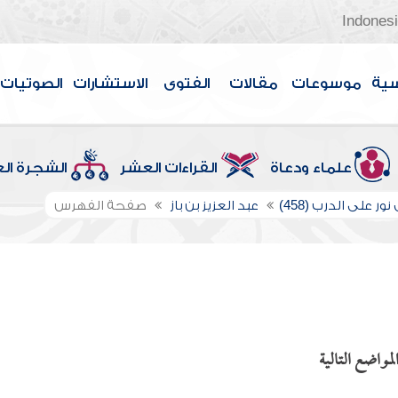
Indones
سية
موسوعات
مقالات
الفتوى
الاستشارات
الصوتيات
علماء ودعاة
القراءات العشر
الشجرة ال
ور على الدرب (458)
عبد العزيز بن باز
صفحة الفهرس
مواضع التالية