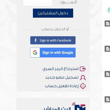
الـمـــــرور:
دخول المشتركين
أو الدخول بحساب
استرجاع الرمز السري
تسجيل عضو جديد
إعادة تفعيل حساب
البث المباشر