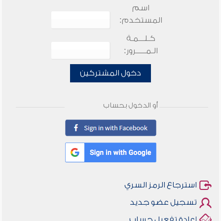
اسم
المستخدم:
كـلـــمـة
الـمـــــرور:
دخول المشتركين
أو الدخول بحساب
استرجاع الرمز السري
تسجيل عضو جديد
إعادة تفعيل حساب