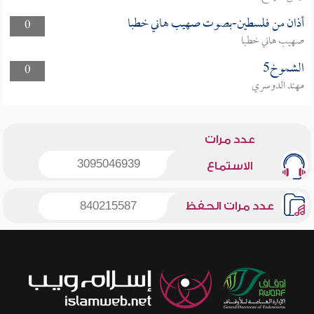
أذان من فلسطين-بصوت صهيب هاني خطبا
0
صهيب هاني خطبا
الشموخ5
0
مهند الدوسري
عدد مرات
3095046939
الاستماع
عدد مرات الحفظ
840215587