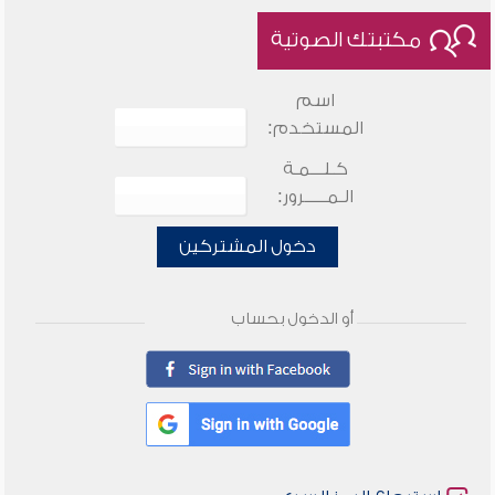
مكتبتك الصوتية
اسم
المستخدم:
كـلـــمـة
الـمـــــرور:
دخول المشتركين
أو الدخول بحساب