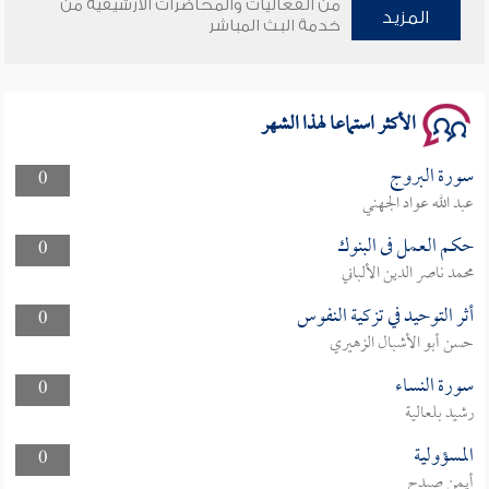
من الفعاليات والمحاضرات الأرشيفية من
المزيد
خدمة البث المباشر
الأكثر استماعا لهذا الشهر
سورة البروج
0
عبد الله عواد الجهني
حكم العمل فى البنوك
0
محمد ناصر الدين الألباني
أثر التوحيد في تزكية النفوس
0
حسن أبو الأشبال الزهيري
سورة النساء
0
رشيد بلعالية
المسؤولية
0
أيمن صيدح