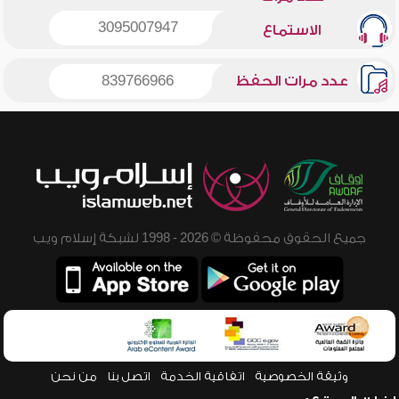
3095007947
الاستماع
عدد مرات الحفظ
839766966
جميع الحقوق محفوظة © 2026 - 1998 لشبكة إسلام ويب
وثيقة الخصوصية
اتفاقية الخدمة
اتصل بنا
من نحن