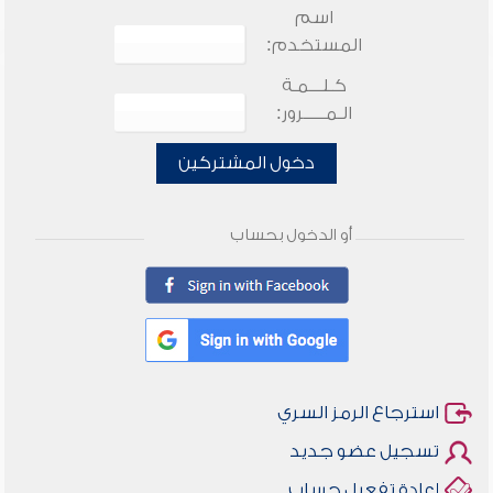
اسم
المستخدم:
كـلـــمـة
الـمـــــرور:
دخول المشتركين
أو الدخول بحساب
استرجاع الرمز السري
تسجيل عضو جديد
إعادة تفعيل حساب