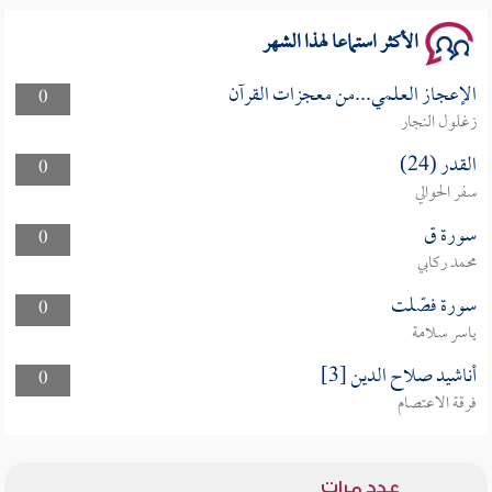
الأكثر استماعا لهذا الشهر
الإعجاز العلمي...من معجزات القرآن
0
زغلول النجار
القدر (24)
0
سفر الحوالي
سورة ق
0
محمد ركابي
سورة فصّلت
0
ياسر سلامة
أناشيد صلاح الدين [3]
0
فرقة الاعتصام
عدد مرات