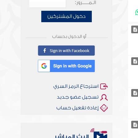
الـمـــــرور:
دخول المشتركين
أو الدخول بحساب
استرجاع الرمز السري
تسجيل عضو جديد
إعادة تفعيل حساب
البث المباشر