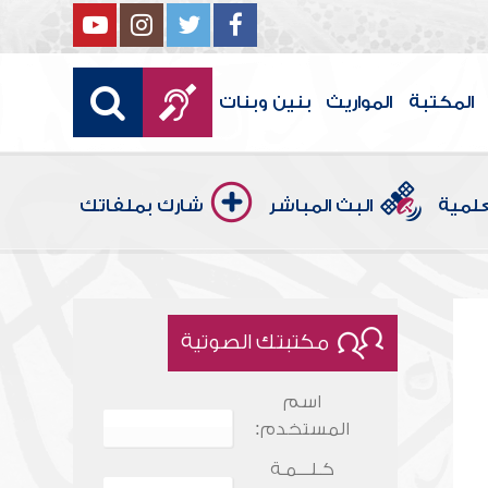
المكتبة
المواريث
بنين وبنات
علمية
البث المباشر
شارك بملفاتك
مكتبتك الصوتية
اسم
المستخدم:
كـلـــمـة