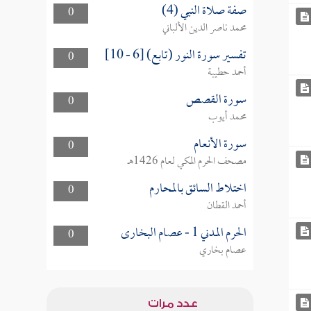
صفة صلاة النبي (4)
0
محمد ناصر الدين الألباني
تفسير سورة النور (تابع) [6 - 10]
0
أحمد حطيبة
سورة القصص
0
محمد أيوب
سورة الأنعام
0
مصحف الحرم المكي لعام 1426هـ
اختلاط السائق بالمحارم
0
أحمد القطان
الحرم المدني 1 - عصام البخارى
0
عصام بخاري
عدد مرات