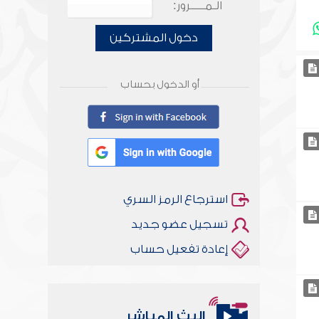
الـمـــــرور:
دخول المشتركين
أو الدخول بحساب
استرجاع الرمز السري
تسجيل عضو جديد
إعادة تفعيل حساب
البث المباشر