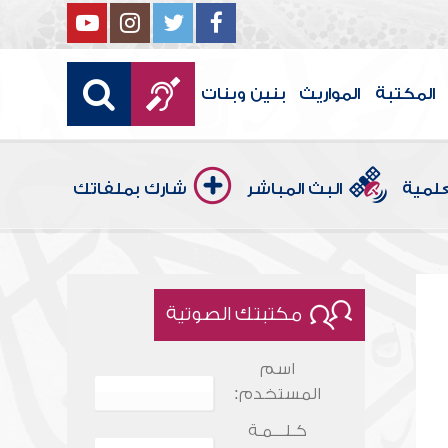
المكتبة
المواريث
بنين وبنات
علمية
البث المباشر
شارك بملفاتك
مكتبتك الصوتية
اسم
المستخدم:
كـلـــمـة