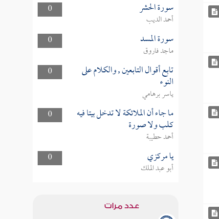
سورة الحشر
0
أحمد الديب
سورة المسد
0
ماجد فاروق
تابع أقوال التابعين , والكلام على
0
النوء
ياسر برهامي
ما جاء أن الملائكة لا تدخل بيتا فيه
0
كلب ولا صورة
أحمد حطيبة
يا مركزي
0
أبو عبد الملك
عدد مرات