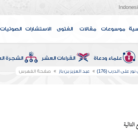
Indones
سية
موسوعات
مقالات
الفتوى
الاستشارات
الصوتيات
علماء ودعاة
القراءات العشر
الشجرة ال
ور على الدرب (176)
عبد العزيز بن باز
صفحة الفهرس
التالية