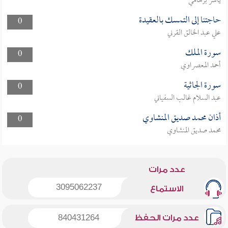
ياسر برهامي
حاجتنا إلى التمسك بالعقيدة
0
علي عبد الخالق القرني
سورة الملك
0
أحمد المعصراوي
سورة الجاثية
0
عبد السلام غالب السفياني
أذان محمد صديق المنشاوي
0
محمد صديق المنشاوي
عدد مرات
3095062237
الاستماع
عدد مرات الحفظ
840431264