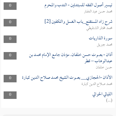
تيسير أصول الفقه للمبتدئين - الندب والمحرم
0
محمد حسن عبد الغفار
شرح زاد المستقنع_باب الغسل والتكفين [2]
0
محمد مختار الشنقيطي
سورة الذاريات
0
محمد جبريل
أذان - بصوت حسن خلفان. مؤذن جامع الإمام محمد بن
0
عبدالوهاب – قطر
حسن خلفان
الأذان -الحجازي__ بصوت الشيخ محمد صلاح الدين كبارة
0
محمد صلاح الدين كبارة
الليالي الخوالي
0
(...)