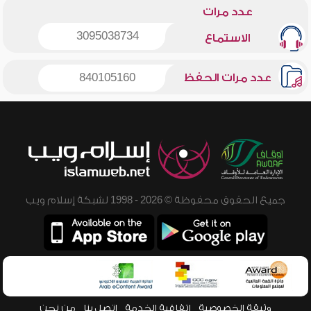
عدد مرات
3095038734
الاستماع
عدد مرات الحفظ
840105160
جميع الحقوق محفوظة © 2026 - 1998 لشبكة إسلام ويب
وثيقة الخصوصية
اتفاقية الخدمة
اتصل بنا
من نحن