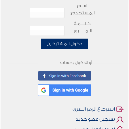
اسم
المستخدم:
كـلـــمـة
الـمـــــرور:
دخول المشتركين
أو الدخول بحساب
استرجاع الرمز السري
تسجيل عضو جديد