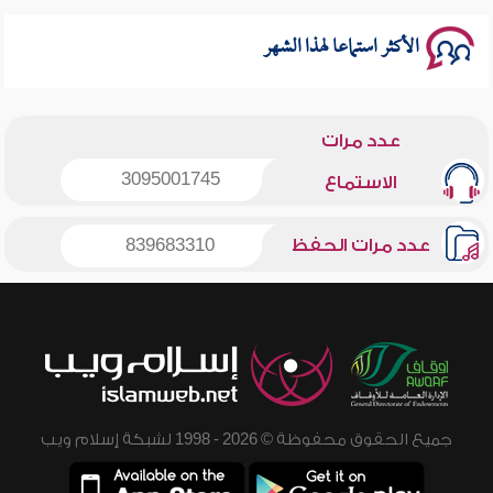
الأكثر استماعا لهذا الشهر
عدد مرات
3095001745
الاستماع
عدد مرات الحفظ
839683310
جميع الحقوق محفوظة © 2026 - 1998 لشبكة إسلام ويب