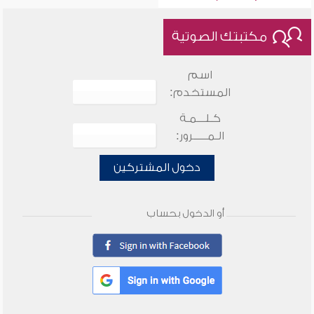
مكتبتك الصوتية
اسم
المستخدم:
كـلـــمـة
الـمـــــرور:
دخول المشتركين
أو الدخول بحساب