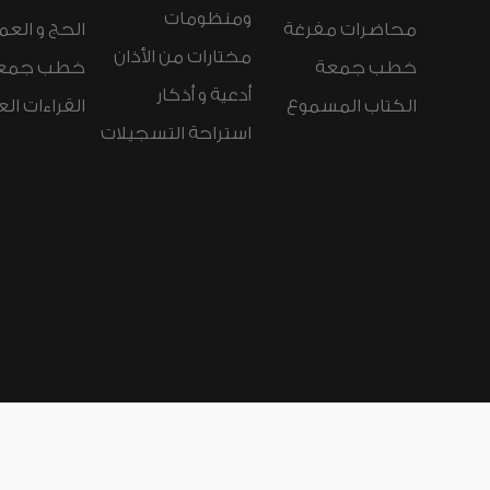
ومنظومات
محاضرات مفرغة
الحج و العم
مختارات من الأذان
خطب جمعة
خطب جمع
أدعية و أذكار
الكتاب المسموع
القراءات ال
استراحة التسجيلات
لغات الموقع:
عربي
Español
Deutsch
nçais