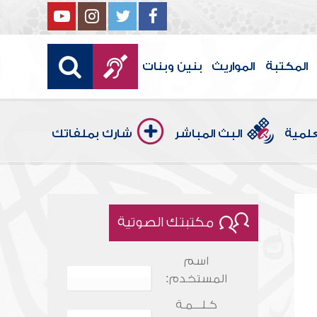
المكتبة
المواريث
بنين وبنات
علمية
البث المباشر
شارك بملفاتك
مكتبتك الصوتية
اسم
المستخدم:
كـلـــمـة