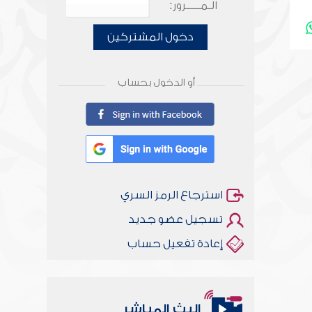
الـمـــــرور:
دخول المشتركين
أو الدخول بحساب
استرجاع الرمز السري
تسجيل عضو جديد
إعادة تفعيل حساب
البث المباشر