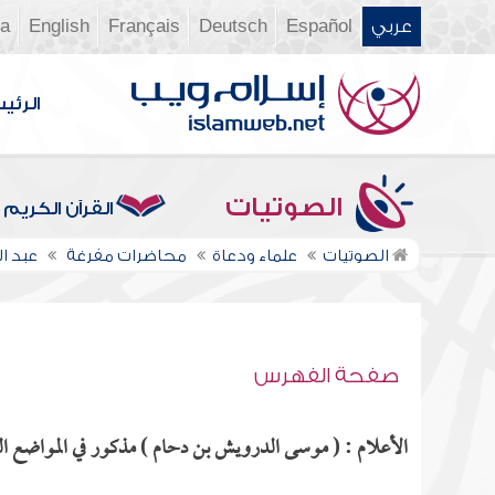
عربي
Español
Deutsch
Français
English
ia
الرئي
الصوتيات
القرآن الكريم
الصوتيات
علماء ودعاة
محاضرات مفرغة
عبد ال
صفحة الفهرس
الأعلام : ( موسى الدرويش بن دحام ) مذكور في المواضع الت