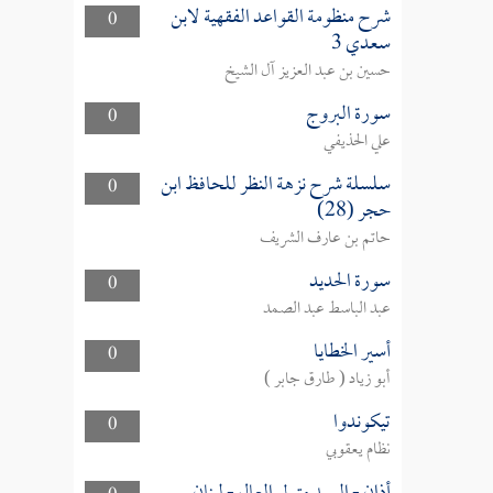
شرح منظومة القواعد الفقهية لابن
0
سعدي 3
حسين بن عبد العزيز آل الشيخ
سورة البروج
0
علي الحذيفي
سلسلة شرح نزهة النظر للحافظ ابن
0
حجر (28)
حاتم بن عارف الشريف
سورة الحديد
0
عبد الباسط عبد الصمد
أسير الخطايا
0
أبو زياد ( طارق جابر )
تيكوندوا
0
نظام يعقوبي