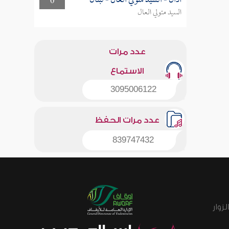
أذان - السيد متولي العال - لبنان
0
السيد متولي العال
عدد مرات
الاستماع
3095006122
عدد مرات الحفظ
839747432
زوار