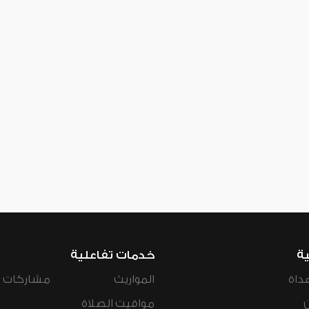
ية
خدمات تفاعلية
داة
المواريث
مشاركات ال
مواقيت الصلاة