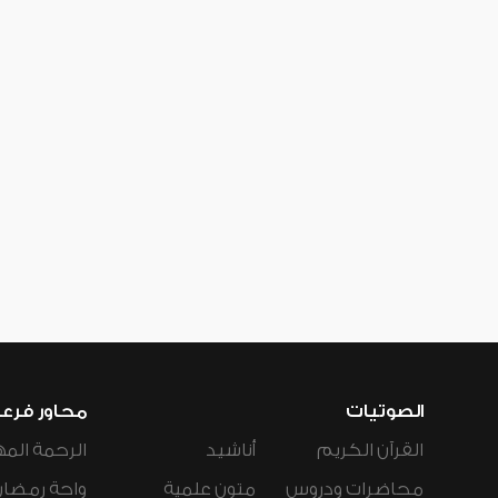
الصوتيات
محاور فرع
القرآن الكريم
أناشيد
الرحمة المه
محاضرات ودروس
متون علمية
واحة رمضان