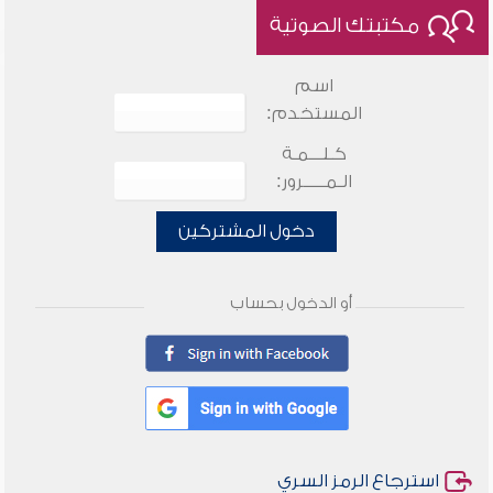
مكتبتك الصوتية
اسم
المستخدم:
كـلـــمـة
الـمـــــرور:
دخول المشتركين
أو الدخول بحساب
استرجاع الرمز السري