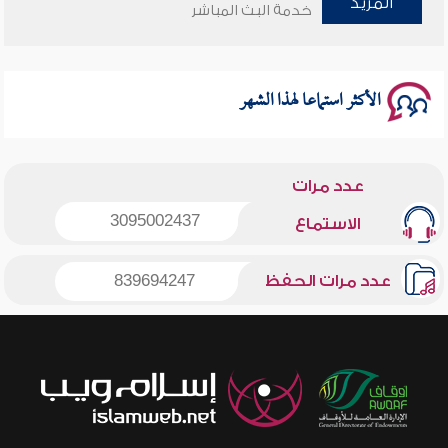
المزيد
وأمنهم من خوف 9
خدمة البث المباشر
سلسلة محاضرات نفحات رمضانية 1444هـ
الأكثر استماعا لهذا الشهر
عدد مرات
3095002437
الاستماع
عدد مرات الحفظ
839694247