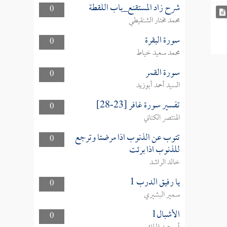
شرح زاد المستقنع_باب اللقطة
0
محمد مختار الشنقيطي
سورة البقرة
0
محمد سعيد خياط
سورة القمر
0
السيد أحمد أبوزيد
تفسير سورة غافر [23-28]
0
المنتصر الكتاني
تتوب عن الذنوب اذا مرضتا وترجع
0
للذنوب اذا برئت
خالد الراشد
يا رفيق الدرب 1
0
سمير البشيري
الأشبال1
0