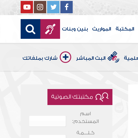
المكتبة
المواريث
بنين وبنات
علمية
البث المباشر
شارك بملفاتك
مكتبتك الصوتية
اسم
المستخدم:
كـلـــمـة