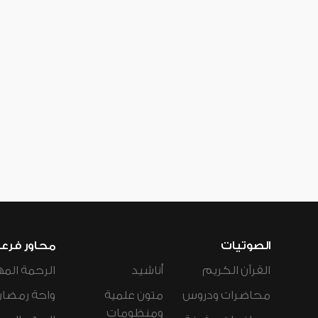
الصوتيات
محاور فرع
القرآن الكريم
أناشيد
الرحمة المه
محاضرات ودروس
متون علمية
واحة رمضان
ومنظومات