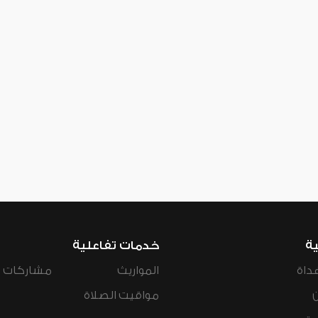
ية
خدمات تفاعلية
داة
المواريث
مشاركات ال
مواقيت الصلاة