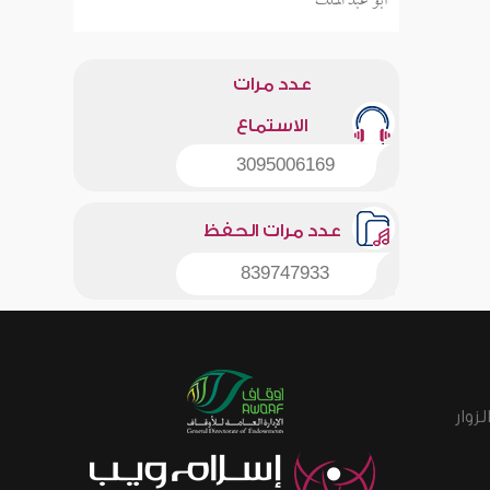
أبو عبد الملك
عدد مرات
الاستماع
3095006169
عدد مرات الحفظ
839747933
زوار