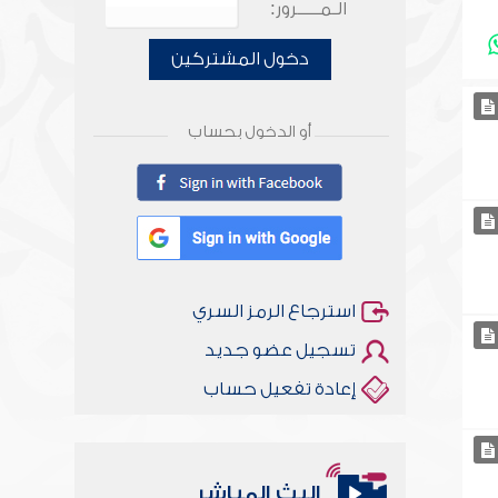
الـمـــــرور:
دخول المشتركين
أو الدخول بحساب
استرجاع الرمز السري
تسجيل عضو جديد
إعادة تفعيل حساب
البث المباشر