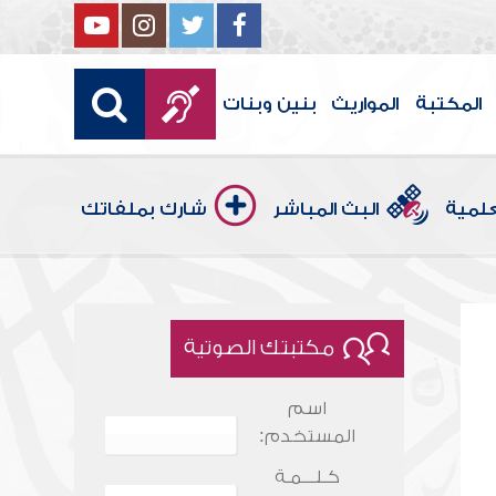
المكتبة
المواريث
بنين وبنات
علمية
البث المباشر
شارك بملفاتك
مكتبتك الصوتية
اسم
المستخدم:
كـلـــمـة