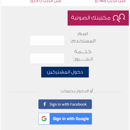
على الدرب (780))
على الدرب (237))
مكتبتك الصوتية
اسم
المستخدم:
كـلـــمـة
الـمـــــرور:
دخول المشتركين
أو الدخول بحساب