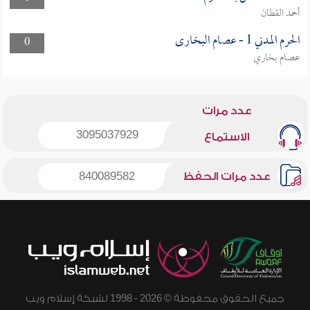
أحمد القطان
الحرم المدني 1 - عصام البخارى
0
عصام بخاري
عدد مرات
3095037929
الاستماع
عدد مرات الحفظ
840089582
جميع الحقوق محفوظة © 2026 - 1998 لشبكة إسلام ويب