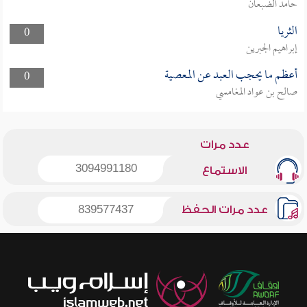
حامد الضبعان
الثريا
0
إبراهيم الجبرين
أعظم ما يحجب العبد عن المعصية
0
صالح بن عواد المغامسي
عدد مرات
3094991180
الاستماع
عدد مرات الحفظ
839577437