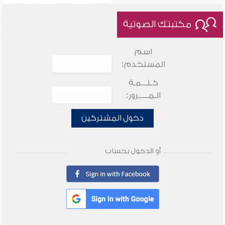
مكتبتك الصوتية
اسم
المستخدم:
كـلـــمـة
الـمـــــرور:
دخول المشتركين
أو الدخول بحساب