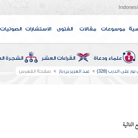
Indones
سية
موسوعات
مقالات
الفتوى
الاستشارات
الصوتيات
علماء ودعاة
القراءات العشر
الشجرة ال
ور على الدرب (328)
عبد العزيز بن باز
صفحة الفهرس
التالية