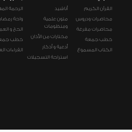
القرآن الكريم
أناشيد
الرحمة المه
محاضرات ودروس
متون علمية
واحة رمضان
ومنظومات
محاضرات مفرغة
الحج و العم
مختارات من الأذان
خطب جمعة
خطب جمع
أدعية و أذكار
الكتاب المسموع
القراءات ال
استراحة التسجيلات