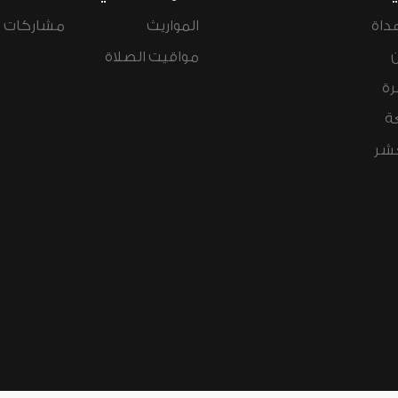
داة
المواريث
مشاركات ال
مواقيت الصلاة
رة
ة
عشر