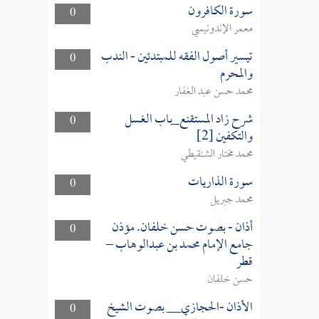
سورة الكافرون
0
معمر الإندونيسي
تيسير أصول الفقه للمبتدئين - الندب
0
والمحرم
محمد حسن عبد الغفار
شرح زاد المستقنع_باب الغسل
0
والتكفين [2]
محمد مختار الشنقيطي
سورة الذاريات
0
محمد جبريل
أذان - بصوت حسن خلفان. مؤذن
0
جامع الإمام محمد بن عبدالوهاب –
قطر
حسن خلفان
الأذان -الحجازي__ بصوت الشيخ
0