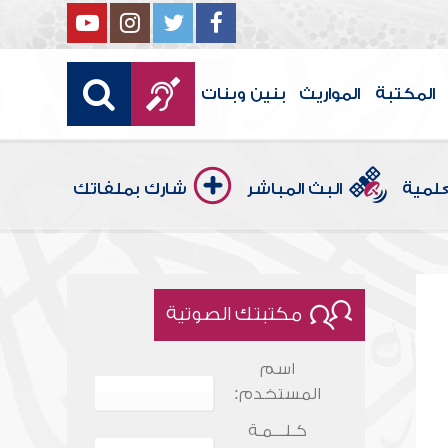
المكتبة
المواريث
بنين وبنات
علمية
البث المباشر
شارك بملفاتك
مكتبتك الصوتية
اسم
المستخدم:
كـلـــمـة