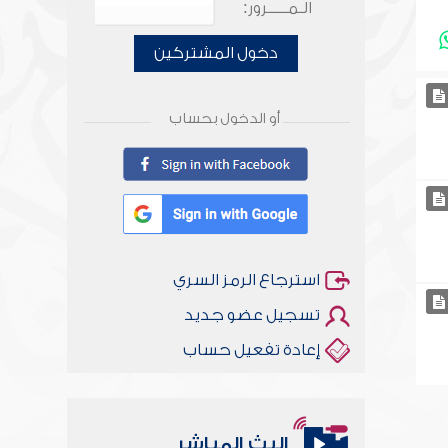
الـمـــــرور:
دخول المشتركين
أو الدخول بحساب
استرجاع الرمز السري
تسجيل عضو جديد
إعادة تفعيل حساب
البث المباشر