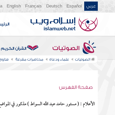
عربي
Español
Deutsch
Français
English
ia
الرئي
الصوتيات
القرآن الكريم
الصوتيات
علماء ودعاة
محاضرات مفرغة
فتاوى ن
صفحة الفهرس
الأعلام : ( مستور حامد عبد الله السواط ) مذكور في المواضع 