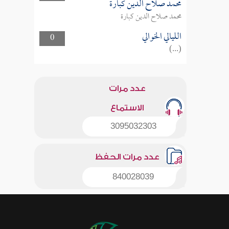
محمد صلاح الدين كبارة
محمد صلاح الدين كبارة
الليالي الخوالي
0
(...)
عدد مرات
الاستماع
3095032303
عدد مرات الحفظ
840028039