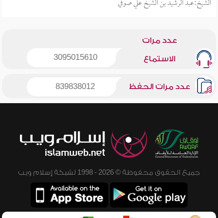
الشيخ:عبد الرشيد بن الشيخ علي صوفي
عدد مرات
3095015610
الاستماع
عدد مرات الحفظ
839838012
جميع الحقوق محفوظة © 2026 - 1998 لشبكة إسلام ويب