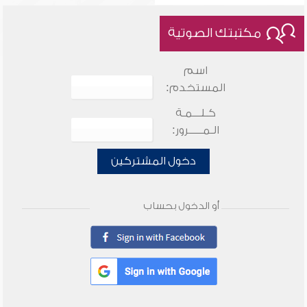
مكتبتك الصوتية
اسم
المستخدم:
كـلـــمـة
الـمـــــرور:
دخول المشتركين
أو الدخول بحساب