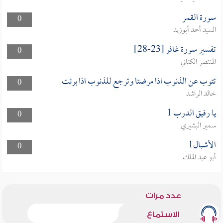
سورة القمر
0
السيد أحمد أبوزيد
تفسير سورة غافر [23-28]
0
المنتصر الكتاني
تتوب عن الذنوب اذا مرضتا وترجع للذنوب اذا برئت
0
خالد الراشد
يا رفيق الدرب 1
0
سمير البشيري
الأشبال1
0
أبو عبد الملك
عدد مرات
الاستماع