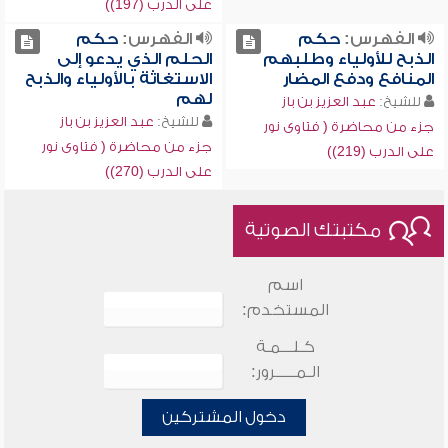
على الدرب (197))
الفهرس:
حكم
الفهرس:
حكم
الذبح للأولياء وطلبهم
الحلم الذي يدعو إلى
المنافع ودفع المضار
الاستغاثة بالأولياء والذبح
لهم
للشيخ:
عبد العزيز بن باز
للشيخ:
عبد العزيز بن باز
جزء من محاضرة ( فتاوى نور
جزء من محاضرة ( فتاوى نور
على الدرب (219))
على الدرب (270))
مكتبتك الصوتية
اسم
المستخدم:
كـلـــمـة
الـمـــــرور:
دخول المشتركين