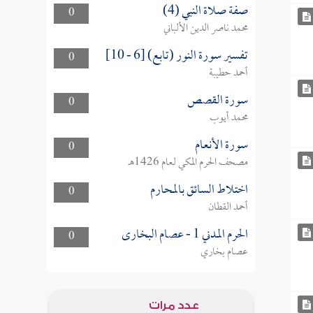
صفة صلاة النبي (4)
0
محمد ناصر الدين الألباني
تفسير سورة النور (تابع) [6 - 10]
0
أحمد حطيبة
سورة القصص
0
محمد أيوب
سورة الأنعام
0
مصحف الحرم المكي لعام 1426هـ
اختلاط السائق بالمحارم
0
أحمد القطان
الحرم المدني 1 - عصام البخارى
0
عصام بخاري
عدد مرات