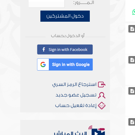
الـمـــــرور:
دخول المشتركين
أو الدخول بحساب
استرجاع الرمز السري
تسجيل عضو جديد
إعادة تفعيل حساب
البث المباشر