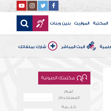
المكتبة
المواريث
بنين وبنات
علمية
البث المباشر
شارك بملفاتك
مكتبتك الصوتية
اسم
المستخدم:
كـلـــمـة