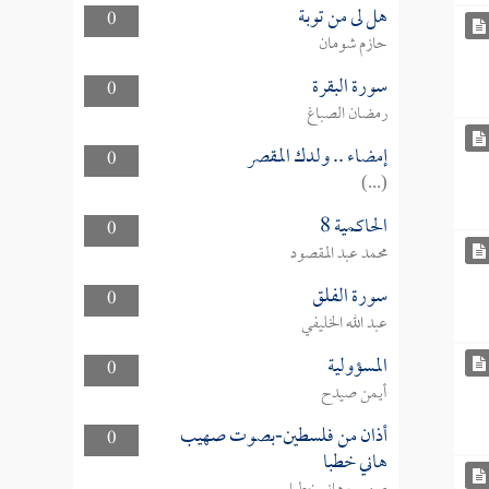
هل لى من توبة
0
حازم شومان
سورة البقرة
0
رمضان الصباغ
إمضاء .. ولدك المقصر
0
(...)
الحاكمية 8
0
محمد عبد المقصود
سورة الفلق
0
عبد الله الخليفي
المسؤولية
0
أيمن صيدح
أذان من فلسطين-بصوت صهيب
0
هاني خطبا