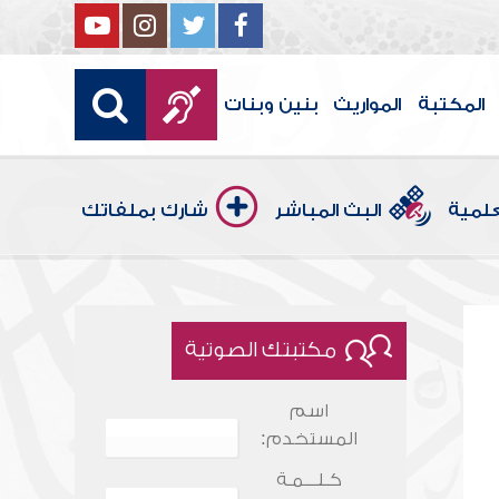
المكتبة
المواريث
بنين وبنات
علمية
البث المباشر
شارك بملفاتك
مكتبتك الصوتية
اسم
المستخدم:
كـلـــمـة