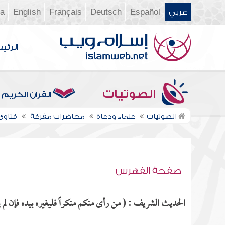
عربي
Español
Deutsch
Français
English
ia
الرئي
الصوتيات
القرآن الكريم
الصوتيات
علماء ودعاة
محاضرات مفرغة
فتاوى ن
صفحة الفهرس
الحديث الشريف : ( من رأى منكم منكراً فليغيره بيده فإن لم ي