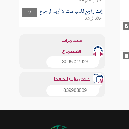
صهيب هاني خطبا
إنك راجع للدنيا قلت لا أريد الرجوع
0
خالد الراشد
عدد مرات
الاستماع
3095027923
عدد مرات الحفظ
839983839