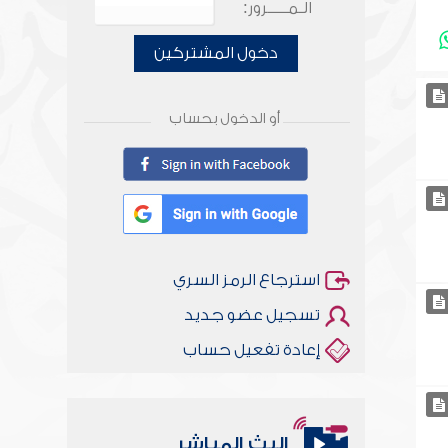
الـمـــــرور:
دخول المشتركين
أو الدخول بحساب
استرجاع الرمز السري
تسجيل عضو جديد
إعادة تفعيل حساب
البث المباشر