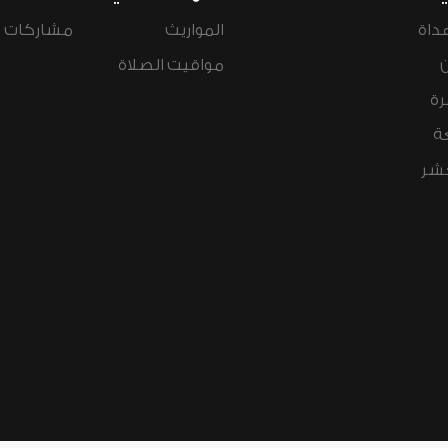
داة
المواريث
مشاركات ال
مواقيت الصلاة
رة
ة
عشر