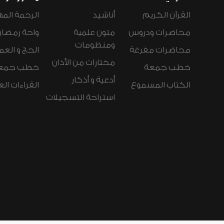
القرآن الكريم
أناشيد
الرحمة المه
محاضرات ودروس
متون علمية
واحة رمضان
ومنظومات
محاضرات مفرغة
الحج و العم
مختارات من الأذان
خطب جمعة
خطب جمع
أدعية و أذكار
الكتاب المسموع
القراءات ال
استراحة التسجيلات