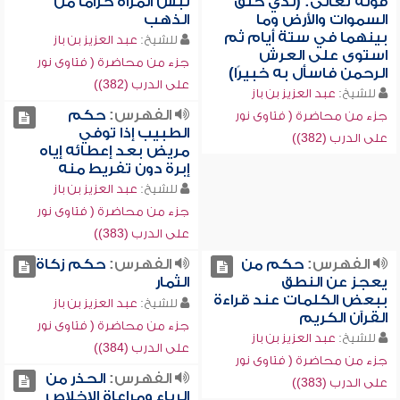
قوله تعالى: (لذي خلق
لبس المرأة حزاماً من
السموات والأرض وما
الذهب
بينهما في ستة أيام ثم
للشيخ:
عبد العزيز بن باز
استوى على العرش
جزء من محاضرة ( فتاوى نور
الرحمن فاسأل به خبيرًا)
على الدرب (382))
للشيخ:
عبد العزيز بن باز
الفهرس:
حكم
جزء من محاضرة ( فتاوى نور
الطبيب إذا توفي
على الدرب (382))
مريض بعد إعطائه إياه
إبرة دون تفريط منه
للشيخ:
عبد العزيز بن باز
جزء من محاضرة ( فتاوى نور
على الدرب (383))
الفهرس:
حكم من
الفهرس:
حكم زكاة
يعجز عن النطق
الثمار
ببعض الكلمات عند قراءة
للشيخ:
عبد العزيز بن باز
القرآن الكريم
جزء من محاضرة ( فتاوى نور
للشيخ:
عبد العزيز بن باز
على الدرب (384))
جزء من محاضرة ( فتاوى نور
الفهرس:
الحذر من
على الدرب (383))
الرياء ومراعاة الإخلاص