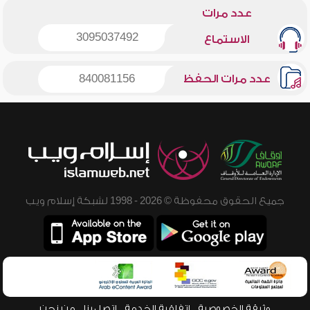
عدد مرات
3095037492
الاستماع
عدد مرات الحفظ
840081156
جميع الحقوق محفوظة © 2026 - 1998 لشبكة إسلام ويب
وثيقة الخصوصية
اتفاقية الخدمة
اتصل بنا
من نحن