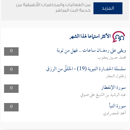
من الفعاليات والمحاضرات الأرشيفية من
وأمنهم من خوف 9
المزيد
خدمة البث المباشر
سلسلة محاضرات نفحات رمضانية 1444هـ
الأكثر استماعا لهذا الشهر
وبقى على رمضان ساعات .. فهل من توبة
0
محمد حسين يعقوب
سلسلة الحضارة النبوية (19) - الخَلقُ من الرزق
0
زغلول النجار
سورة الإنفطار
0
عبد الرشيد بن الشيخ علي صوفي
سورة النبأ
0
أحمد المعصراوي