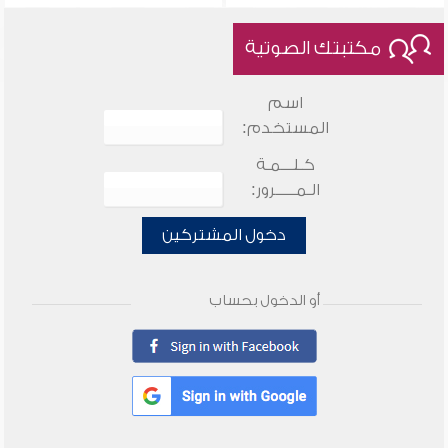
مكتبتك الصوتية
اسم
المستخدم:
كـلـــمـة
الـمـــــرور:
دخول المشتركين
أو الدخول بحساب