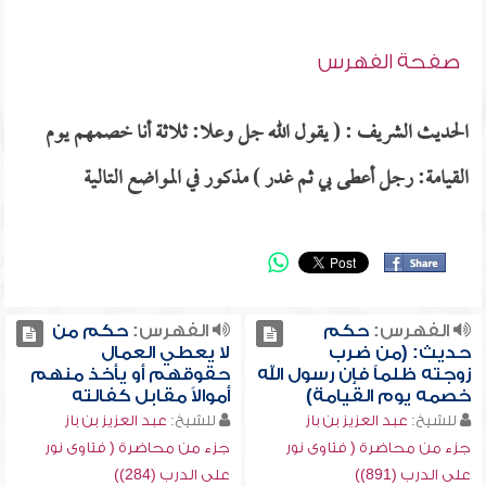
صفحة الفهرس
الحديث الشريف : ( يقول الله جل وعلا: ثلاثة أنا خصمهم يوم
القيامة: رجل أعطى بي ثم غدر ) مذكور في المواضع التالية
الفهرس:
حكم
الفهرس:
حكم من
حديث: (من ضرب
لا يعطي العمال
زوجته ظلماً فإن رسول الله
حقوقهم أو يأخذ منهم
خصمه يوم القيامة)
أموالاً مقابل كفالته
للشيخ:
عبد العزيز بن باز
للشيخ:
عبد العزيز بن باز
جزء من محاضرة ( فتاوى نور
جزء من محاضرة ( فتاوى نور
على الدرب (891))
على الدرب (284))