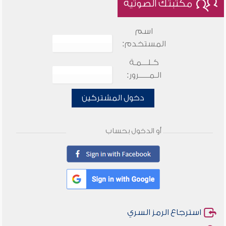
مكتبتك الصوتية
اسم
المستخدم:
كـلـــمـة
الـمـــــرور:
دخول المشتركين
أو الدخول بحساب
استرجاع الرمز السري