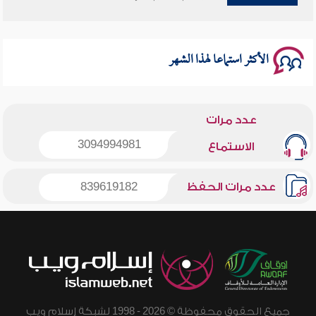
سلسلة محاضرات نفحات رمضانية 1444هـ
الأكثر استماعا لهذا الشهر
عدد مرات
3094994981
الاستماع
عدد مرات الحفظ
839619182
جميع الحقوق محفوظة © 2026 - 1998 لشبكة إسلام ويب