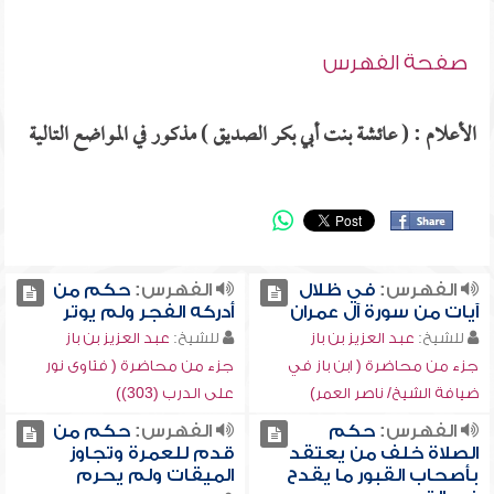
صفحة الفهرس
الأعلام : ( عائشة بنت أبي بكر الصديق ) مذكور في المواضع التالية
الفهرس:
في ظلال
الفهرس:
حكم من
آيات من سورة آل عمران
أدركه الفجر ولم يوتر
للشيخ:
عبد العزيز بن باز
للشيخ:
عبد العزيز بن باز
جزء من محاضرة ( ابن باز في
جزء من محاضرة ( فتاوى نور
ضيافة الشيخ/ ناصر العمر)
على الدرب (303))
الفهرس:
حكم
الفهرس:
حكم من
الصلاة خلف من يعتقد
قدم للعمرة وتجاوز
بأصحاب القبور ما يقدح
الميقات ولم يحرم