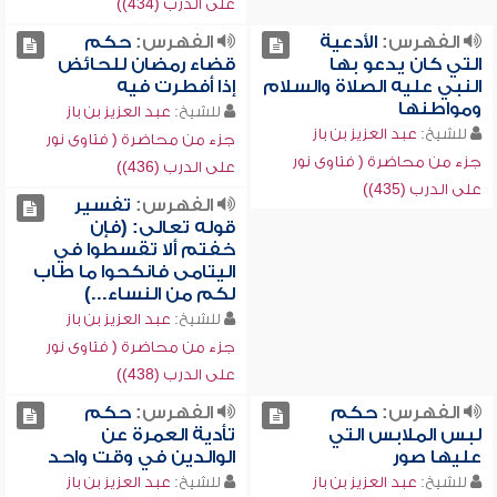
على الدرب (434))
الفهرس:
الأدعية
الفهرس:
حكم
التي كان يدعو بها
قضاء رمضان للحائض
النبي عليه الصلاة والسلام
إذا أفطرت فيه
ومواطنها
للشيخ:
عبد العزيز بن باز
للشيخ:
عبد العزيز بن باز
جزء من محاضرة ( فتاوى نور
جزء من محاضرة ( فتاوى نور
على الدرب (436))
على الدرب (435))
الفهرس:
تفسير
قوله تعالى: (فإن
خفتم ألا تقسطوا في
اليتامى فانكحوا ما طاب
لكم من النساء...)
للشيخ:
عبد العزيز بن باز
جزء من محاضرة ( فتاوى نور
على الدرب (438))
الفهرس:
حكم
الفهرس:
حكم
لبس الملابس التي
تأدية العمرة عن
عليها صور
الوالدين في وقت واحد
للشيخ:
عبد العزيز بن باز
للشيخ:
عبد العزيز بن باز