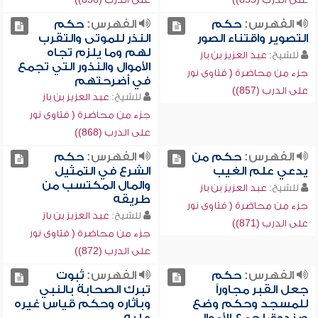
الفهرس:
حكم
الفهرس:
حكم
التصوير واقتناء الصور
النذر للموتى والتقرب
لهم وما يلزم تجاه
للشيخ:
عبد العزيز بن باز
الأموال والنذور التي تجمع
جزء من محاضرة ( فتاوى نور
في أضرحتهم
على الدرب (857))
للشيخ:
عبد العزيز بن باز
جزء من محاضرة ( فتاوى نور
على الدرب (868))
الفهرس:
حكم من
الفهرس:
حكم
يدعي علم الغيب
الشرع في التمثيل
والمال المكتسب من
للشيخ:
عبد العزيز بن باز
طريقه
جزء من محاضرة ( فتاوى نور
للشيخ:
عبد العزيز بن باز
على الدرب (871))
جزء من محاضرة ( فتاوى نور
على الدرب (872))
الفهرس:
حكم
الفهرس:
ثبوت
جعل القبر مجاوراً
تبرك الصحابة بالنبي
للمسجد وحكم وضع
وبآثاره وحكم قياس غيره