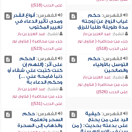
على الدرب (518))
الفهرس:
حكم
الفهرس:
أنواع القدر
غياب الزوج عن زوجته
ومدى تأثير الدعاء في
مدة طويلة طلباً للرزق
تغيير المكتوب
للشيخ:
عبد العزيز بن باز
للشيخ:
عبد العزيز بن باز
جزء من محاضرة ( فتاوى نور
جزء من محاضرة ( فتاوى نور
على الدرب (518))
على الدرب (523))
الفهرس:
حكم
الفهرس:
الحكم
التوسل بالأولياء
على أثر: (اللهم إن
والصالحين
كنت كتبت علي شقاء أو
ذنباً فامحه عني ...)
للشيخ:
عبد العزيز بن باز
وحكم الدعاء به
جزء من محاضرة ( فتاوى نور
للشيخ:
عبد العزيز بن باز
على الدرب (526))
جزء من محاضرة ( فتاوى نور
على الدرب (531))
الفهرس:
كيفية
الفهرس:
حكم
الرد على من يحتج
السحر وتعلمه
على بدعته بحديث: ( من
والذهاب إلى السحرة
سن في الإسلام سنة