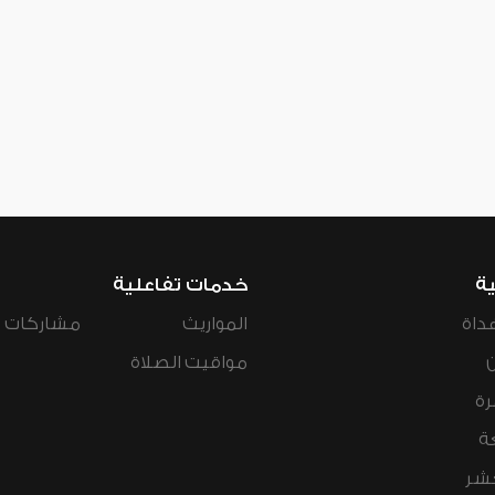
ية
خدمات تفاعلية
داة
المواريث
مشاركات ال
مواقيت الصلاة
رة
ة
عشر