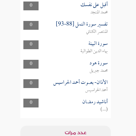
أقبل على نفسك
0
محمد المنجد
تفسير سورة النمل [88-93]
0
المنتصر الكتاني
سورة البينة
0
بهاء الدين الطوالبة
سورة هود
0
محمد جبريل
الأذان- بصوت أحمد الحراسيس
0
أحمد الحراسيس
أناشيد رمضان
0
(...)
عدد مرات