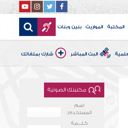
المكتبة
المواريث
بنين وبنات
علمية
البث المباشر
شارك بملفاتك
مكتبتك الصوتية
اسم
المستخدم:
كـلـــمـة