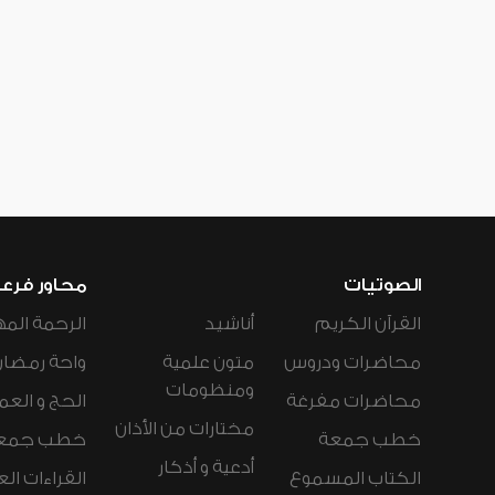
الصوتيات
محاور فرع
القرآن الكريم
أناشيد
الرحمة المه
محاضرات ودروس
متون علمية
واحة رمضان
ومنظومات
محاضرات مفرغة
الحج و العم
مختارات من الأذان
خطب جمعة
خطب جمع
أدعية و أذكار
الكتاب المسموع
القراءات ال