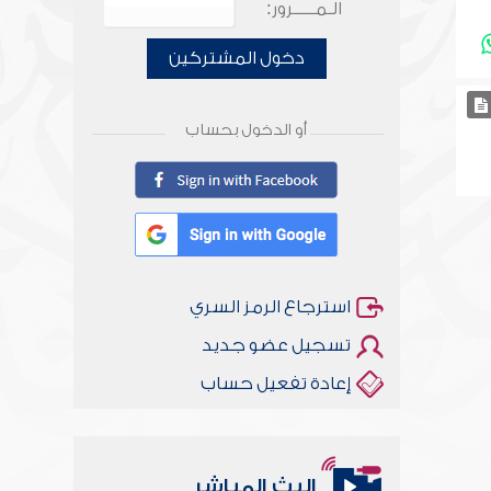
الـمـــــرور:
دخول المشتركين
أو الدخول بحساب
استرجاع الرمز السري
تسجيل عضو جديد
إعادة تفعيل حساب
البث المباشر