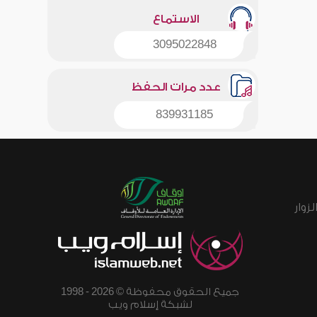
الاستماع
3095022848
عدد مرات الحفظ
839931185
زوار
جميع الحقوق محفوظة © 2026 - 1998
لشبكة إسلام ويب