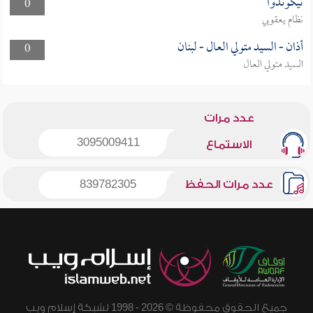
تيكوندوا
0
نظام يعقوبي
أذان - السيد متولي العال - لبنان
0
السيد متولي العال
عدد مرات
3095009411
الاستماع
عدد مرات الحفظ
839782305
جميع الحقوق محفوظة © 2026 - 1998 لشبكة إسلام ويب