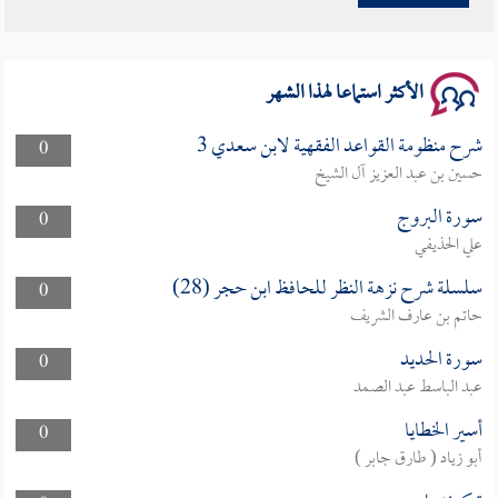
سلسلة محاضرات نفحات رمضانية 1444هـ
الأكثر استماعا لهذا الشهر
شرح منظومة القواعد الفقهية لابن سعدي 3
0
حسين بن عبد العزيز آل الشيخ
سورة البروج
0
علي الحذيفي
سلسلة شرح نزهة النظر للحافظ ابن حجر (28)
0
حاتم بن عارف الشريف
سورة الحديد
0
عبد الباسط عبد الصمد
أسير الخطايا
0
أبو زياد ( طارق جابر )