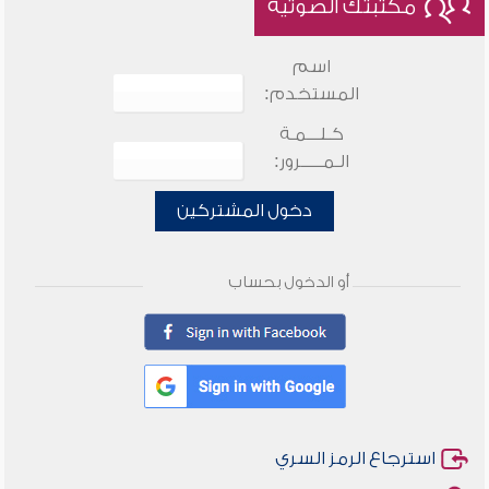
مكتبتك الصوتية
اسم
المستخدم:
كـلـــمـة
الـمـــــرور:
دخول المشتركين
أو الدخول بحساب
استرجاع الرمز السري