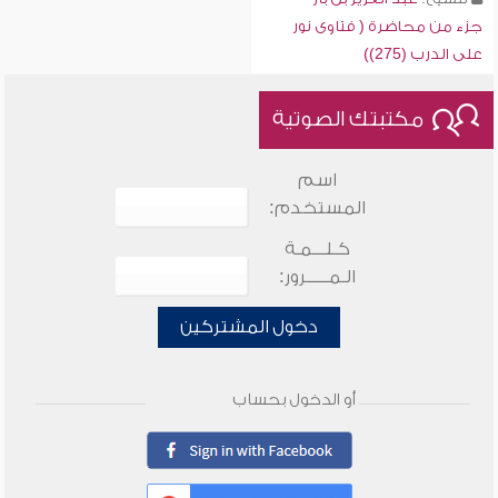
جزء من محاضرة ( فتاوى نور
على الدرب (275))
مكتبتك الصوتية
اسم
المستخدم:
كـلـــمـة
الـمـــــرور:
دخول المشتركين
أو الدخول بحساب