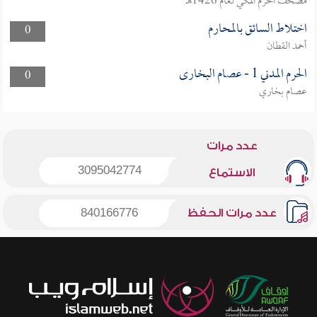
مصحف الحرم المكي لعام 1426هـ
اختلاط السائق بالمحارم
0
أحمد القطان
الحرم المدني 1 - عصام البخارى
0
عصام بخاري
عدد مرات
3095042774
الاستماع
عدد مرات الحفظ
840166776