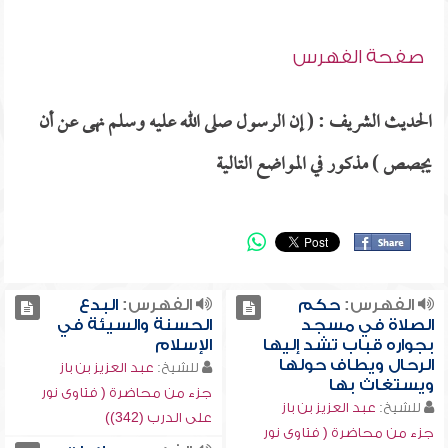
صفحة الفهرس
الحديث الشريف : ( إن الرسول صلى الله عليه وسلم نهى عن أن
يجصص ) مذكور في المواضع التالية
الفهرس:
حكم
الفهرس:
البدع
الصلاة في مسجد
الحسنة والسيئة في
بجواره قباب تشد إليها
الإسلام
الرحال ويطاف حولها
للشيخ:
عبد العزيز بن باز
ويستغاث بها
جزء من محاضرة ( فتاوى نور
للشيخ:
عبد العزيز بن باز
على الدرب (342))
جزء من محاضرة ( فتاوى نور