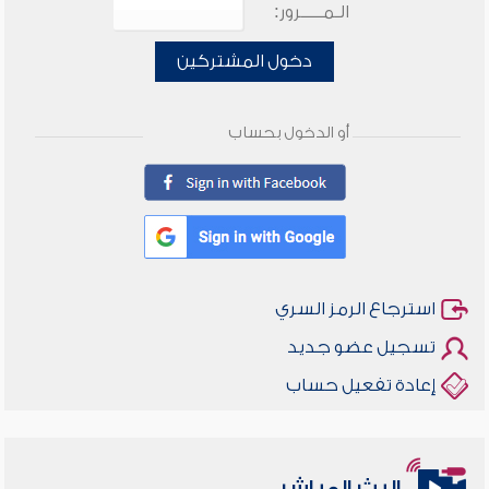
الـمـــــرور:
دخول المشتركين
أو الدخول بحساب
استرجاع الرمز السري
تسجيل عضو جديد
إعادة تفعيل حساب
البث المباشر