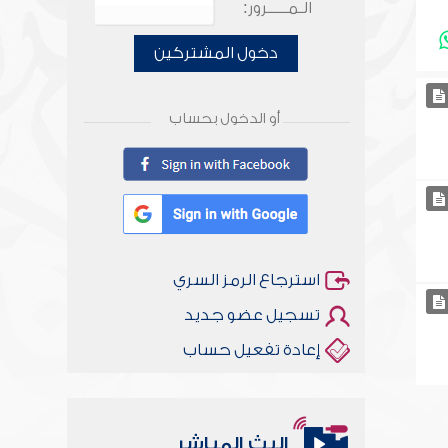
الـمـــــرور:
دخول المشتركين
أو الدخول بحساب
استرجاع الرمز السري
تسجيل عضو جديد
إعادة تفعيل حساب
البث المباشر