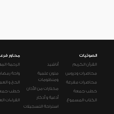
الصوتيات
محاور فرع
القرآن الكريم
أناشيد
الرحمة المه
محاضرات ودروس
متون علمية
واحة رمضان
ومنظومات
محاضرات مفرغة
الحج و العم
مختارات من الأذان
خطب جمعة
خطب جمع
أدعية و أذكار
الكتاب المسموع
القراءات ال
استراحة التسجيلات