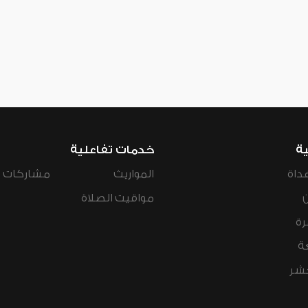
ية
خدمات تفاعلية
داة
المواريث
مشاركات ال
مواقيت الصلاة
رة
ة
عشر