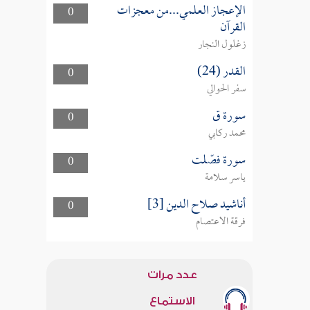
الإعجاز العلمي...من معجزات
0
القرآن
زغلول النجار
القدر (24)
0
سفر الحوالي
سورة ق
0
محمد ركابي
سورة فصّلت
0
ياسر سلامة
أناشيد صلاح الدين [3]
0
فرقة الاعتصام
عدد مرات
الاستماع