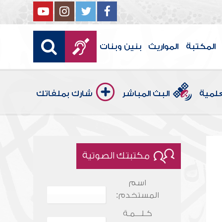
المكتبة
المواريث
بنين وبنات
علمية
البث المباشر
شارك بملفاتك
مكتبتك الصوتية
اسم
المستخدم:
كـلـــمـة