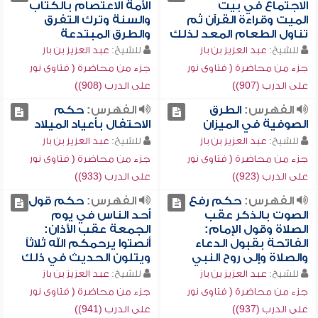
الاجتماع في بيت
الأمة الاعتصام بالكتاب
الميت وقراءة القرآن ثم
والسنة وترك التفرق
تناول الطعام المعد لذلك
والطرق المبتدعة
للشيخ:
عبد العزيز بن باز
للشيخ:
عبد العزيز بن باز
جزء من محاضرة ( فتاوى نور
جزء من محاضرة ( فتاوى نور
على الدرب (907))
على الدرب (908))
الفهرس:
الطرق
الفهرس:
حكم
الصوفية في الميزان
الاحتفال بأعياد الميلاد
للشيخ:
عبد العزيز بن باز
للشيخ:
عبد العزيز بن باز
جزء من محاضرة ( فتاوى نور
جزء من محاضرة ( فتاوى نور
على الدرب (923))
على الدرب (933))
الفهرس:
حكم رفع
الفهرس:
حكم قول
الصوت بالذكر عقب
أحد الناس في يوم
الصلاة وقول الإمام:
الجمعة عقب الأذان:
الفاتحة بقبول الدعاء
أنصتوا يرحمكم الله ثلاثاً
والصلاة وإلى روح النبي
ويتلون الحديث في ذلك
للشيخ:
عبد العزيز بن باز
للشيخ:
عبد العزيز بن باز
جزء من محاضرة ( فتاوى نور
جزء من محاضرة ( فتاوى نور
على الدرب (937))
على الدرب (941))