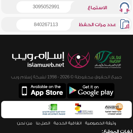
3095052991
الاستماع
عدد مرات الحفظ
840267113
جميع الحقوق محفوظة © 2026 - 1998 لشبكة إسلام ويب
وثيقة الخصوصية
اتفاقية الخدمة
اتصل بنا
من نحن
لغات الموقع: