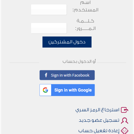
اسم
المستخدم:
كـلـــمـة
الـمـــــرور:
دخول المشتركين
أو الدخول بحساب
استرجاع الرمز السري
تسجيل عضو جديد
إعادة تفعيل حساب