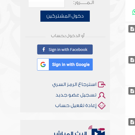
الـمـــــرور:
دخول المشتركين
أو الدخول بحساب
استرجاع الرمز السري
تسجيل عضو جديد
إعادة تفعيل حساب
البث المباشر
أخلاقنا أصالة ومعاصرة