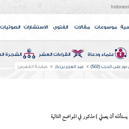
Indones
سية
موسوعات
مقالات
الفتوى
الاستشارات
الصوتيات
علماء ودعاة
القراءات العشر
الشجرة ال
ور على الدرب (502)
عبد العزيز بن باز
صفحة الفهرس
أذنه أن يصلي ) مذكور في المواضع التالية