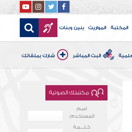
المكتبة
المواريث
بنين وبنات
علمية
البث المباشر
شارك بملفاتك
مكتبتك الصوتية
اسم
المستخدم:
كـلـــمـة