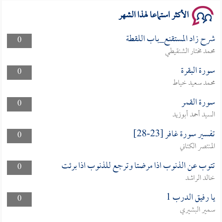
الأكثر استماعا لهذا الشهر
شرح زاد المستقنع_باب اللقطة
0
محمد مختار الشنقيطي
سورة البقرة
0
محمد سعيد خياط
سورة القمر
0
السيد أحمد أبوزيد
تفسير سورة غافر [23-28]
0
المنتصر الكتاني
تتوب عن الذنوب اذا مرضتا وترجع للذنوب اذا برئت
0
خالد الراشد
يا رفيق الدرب 1
0
سمير البشيري