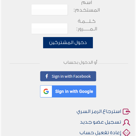
اسم
المستخدم:
كـلـــمـة
الـمـــــرور:
دخول المشتركين
أو الدخول بحساب
استرجاع الرمز السري
تسجيل عضو جديد
إعادة تفعيل حساب