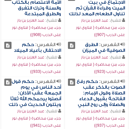
الاجتماع في بيت
الأمة الاعتصام بالكتاب
الميت وقراءة القرآن ثم
والسنة وترك التفرق
تناول الطعام المعد لذلك
والطرق المبتدعة
للشيخ:
عبد العزيز بن باز
للشيخ:
عبد العزيز بن باز
جزء من محاضرة ( فتاوى نور
جزء من محاضرة ( فتاوى نور
على الدرب (907))
على الدرب (908))
الفهرس:
الطرق
الفهرس:
حكم
الصوفية في الميزان
الاحتفال بأعياد الميلاد
للشيخ:
عبد العزيز بن باز
للشيخ:
عبد العزيز بن باز
جزء من محاضرة ( فتاوى نور
جزء من محاضرة ( فتاوى نور
على الدرب (923))
على الدرب (933))
الفهرس:
حكم رفع
الفهرس:
حكم قول
الصوت بالذكر عقب
أحد الناس في يوم
الصلاة وقول الإمام:
الجمعة عقب الأذان:
الفاتحة بقبول الدعاء
أنصتوا يرحمكم الله ثلاثاً
والصلاة وإلى روح النبي
ويتلون الحديث في ذلك
للشيخ:
عبد العزيز بن باز
للشيخ:
عبد العزيز بن باز
جزء من محاضرة ( فتاوى نور
جزء من محاضرة ( فتاوى نور
على الدرب (937))
على الدرب (941))