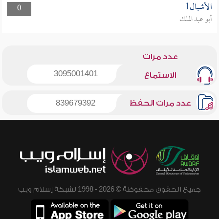
الأشبال1
0
أبو عبد الملك
عدد مرات
3095001401
الاستماع
عدد مرات الحفظ
839679392
جميع الحقوق محفوظة © 2026 - 1998 لشبكة إسلام ويب