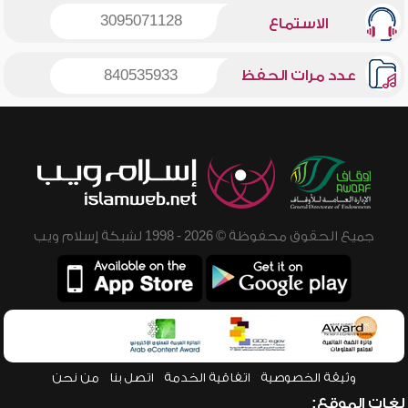
3095071128
الاستماع
عدد مرات الحفظ
840535933
جميع الحقوق محفوظة © 2026 - 1998 لشبكة إسلام ويب
وثيقة الخصوصية
اتفاقية الخدمة
اتصل بنا
من نحن
لغات الموقع: