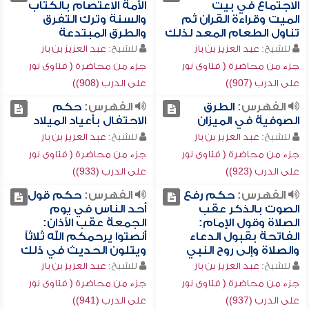
الاجتماع في بيت
الأمة الاعتصام بالكتاب
الميت وقراءة القرآن ثم
والسنة وترك التفرق
تناول الطعام المعد لذلك
والطرق المبتدعة
للشيخ:
عبد العزيز بن باز
للشيخ:
عبد العزيز بن باز
جزء من محاضرة ( فتاوى نور
جزء من محاضرة ( فتاوى نور
على الدرب (907))
على الدرب (908))
الفهرس:
الطرق
الفهرس:
حكم
الصوفية في الميزان
الاحتفال بأعياد الميلاد
للشيخ:
عبد العزيز بن باز
للشيخ:
عبد العزيز بن باز
جزء من محاضرة ( فتاوى نور
جزء من محاضرة ( فتاوى نور
على الدرب (923))
على الدرب (933))
الفهرس:
حكم رفع
الفهرس:
حكم قول
الصوت بالذكر عقب
أحد الناس في يوم
الصلاة وقول الإمام:
الجمعة عقب الأذان:
الفاتحة بقبول الدعاء
أنصتوا يرحمكم الله ثلاثاً
والصلاة وإلى روح النبي
ويتلون الحديث في ذلك
للشيخ:
عبد العزيز بن باز
للشيخ:
عبد العزيز بن باز
جزء من محاضرة ( فتاوى نور
جزء من محاضرة ( فتاوى نور
على الدرب (937))
على الدرب (941))