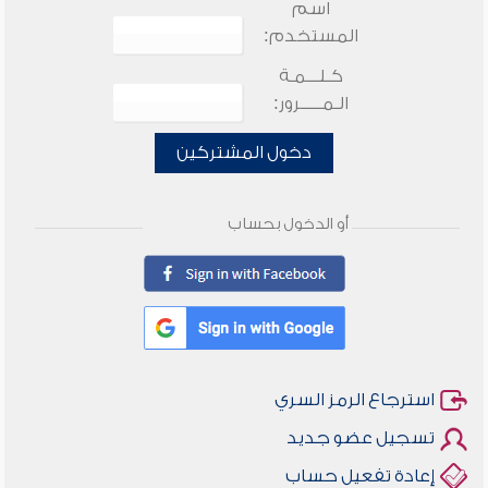
اسم
المستخدم:
كـلـــمـة
الـمـــــرور:
دخول المشتركين
أو الدخول بحساب
استرجاع الرمز السري
تسجيل عضو جديد
إعادة تفعيل حساب