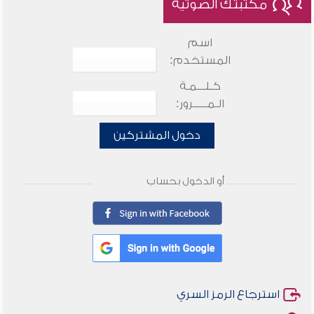
مكتبتك الصوتية
اسم
المستخدم:
كـلـــمـة
الـمـــــرور:
دخول المشتركين
أو الدخول بحساب
استرجاع الرمز السري