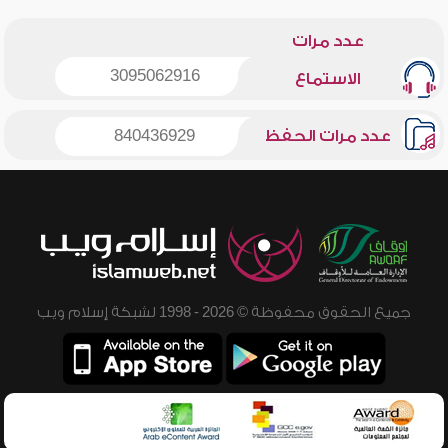
عدد مرات
3095062916
الاستماع
عدد مرات الحفظ
840436929
جميع الحقوق محفوظة © 2026 - 1998 لشبكة إسلام ويب