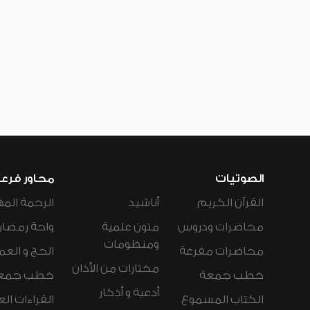
الصوتيات
محاور فرع
القرآن الكريم
أناشيد
الرحمة المه
محاضرات ودروس
متون علمية
واحة رمضان
ومنظومات
محاضرات مفرغة
الحج و العم
مختارات من الأذان
خطب جمعة
خطب جمع
أدعية و أذكار
الكتاب المسموع
القراءات ال