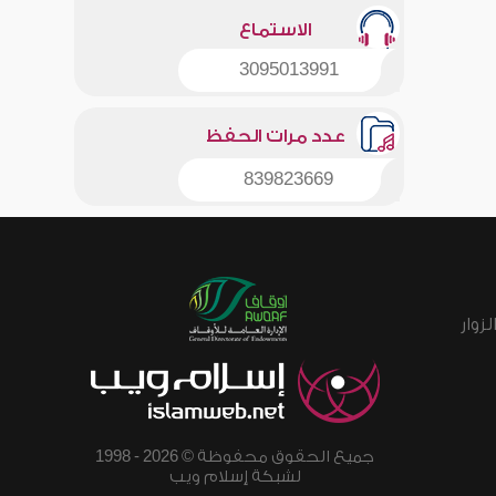
الاستماع
3095013991
عدد مرات الحفظ
839823669
زوار
جميع الحقوق محفوظة © 2026 - 1998
لشبكة إسلام ويب