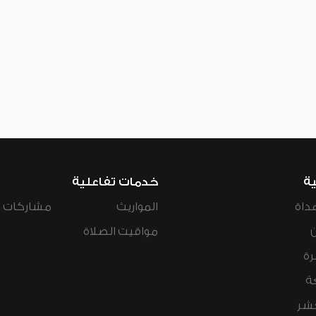
ية
خدمات تفاعلية
داة
المواريث
مشاركات ال
مواقيت الصلاة
رة
ة
عشر