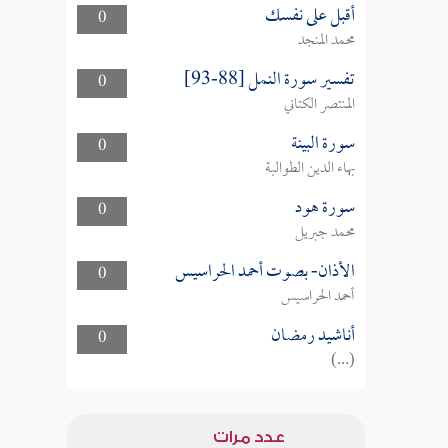
أقبل على نفسك
0
محمد المنجد
تفسير سورة النمل [88-93]
0
المنتصر الكتاني
سورة البينة
0
بهاء الدين الطوالبة
سورة هود
0
محمد جبريل
الأذان- بصوت أحمد الحراسيس
0
أحمد الحراسيس
أناشيد رمضان
0
(...)
عدد مرات