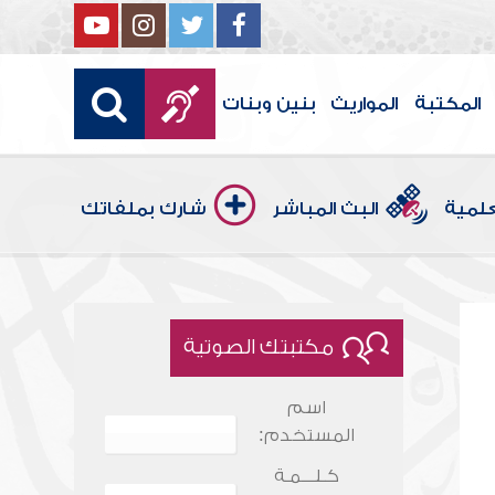
المكتبة
المواريث
بنين وبنات
علمية
البث المباشر
شارك بملفاتك
مكتبتك الصوتية
اسم
المستخدم:
كـلـــمـة