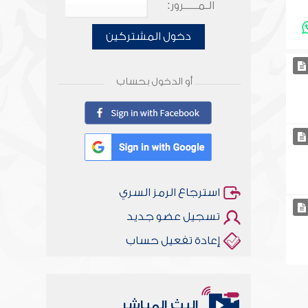
الـمـــــرور:
دخول المشتركين
أو الدخول بحساب
استرجاع الرمز السري
تسجيل عضو جديد
إعادة تفعيل حساب
البث المباشر