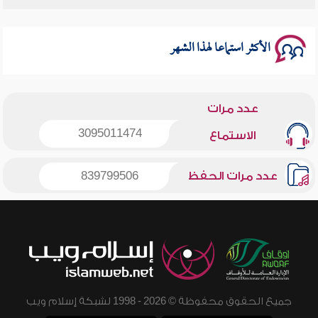
سلسلة محاضرات نفحات رمضانية 1444هـ
الأكثر استماعا لهذا الشهر
عدد مرات
3095011474
الاستماع
عدد مرات الحفظ
839799506
جميع الحقوق محفوظة © 2026 - 1998 لشبكة إسلام ويب