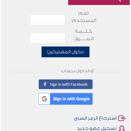
اسم
المستخدم:
كـلـــمـة
الـمـــــرور:
دخول المشتركين
أو الدخول بحساب
استرجاع الرمز السري
تسجيل عضو جديد