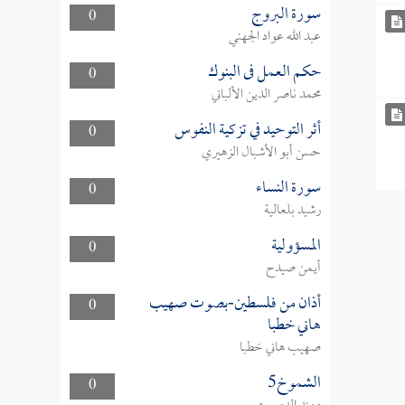
سورة البروج
0
عبد الله عواد الجهني
حكم العمل فى البنوك
0
محمد ناصر الدين الألباني
أثر التوحيد في تزكية النفوس
0
حسن أبو الأشبال الزهيري
سورة النساء
0
رشيد بلعالية
المسؤولية
0
أيمن صيدح
أذان من فلسطين-بصوت صهيب
0
هاني خطبا
صهيب هاني خطبا
الشموخ5
0