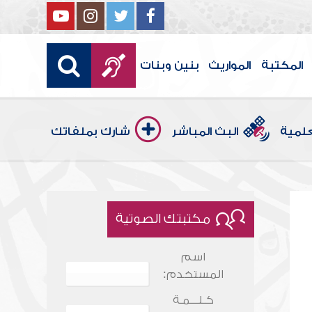
المكتبة
المواريث
بنين وبنات
علمية
البث المباشر
شارك بملفاتك
مكتبتك الصوتية
اسم
المستخدم:
كـلـــمـة