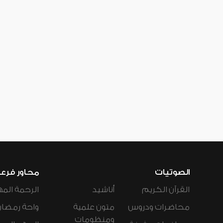
الصوتيات
محاور فرع
القرآن الكريم
أناشيد
الرحمة المه
محاضرات ودروس
متون علمية
واحة رمضان
ومنظومات