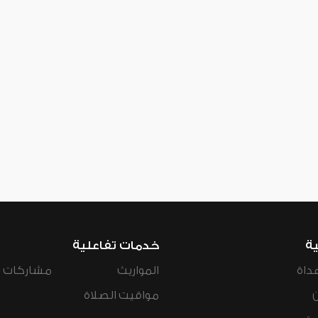
ية
خدمات تفاعلية
داة
المواريث
مشاركات ال
مواقيت الصلاة