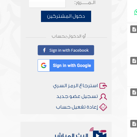
الـمـــــرور:
دخول المشتركين
أو الدخول بحساب
استرجاع الرمز السري
تسجيل عضو جديد
إعادة تفعيل حساب
البث المباشر