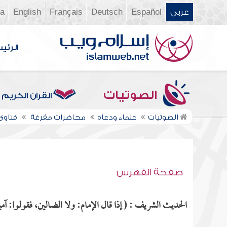
عربي
Español
Deutsch
Français
English
ia
الرئي
الصوتيات
القرآن الكريم
الصوتيات
علماء ودعاة
محاضرات مفرغة
فتاوى ن
صفحة الفهرس
الحديث الشريف : ( إذا قال الإمام: ولا الضالين، فقولوا: آمي