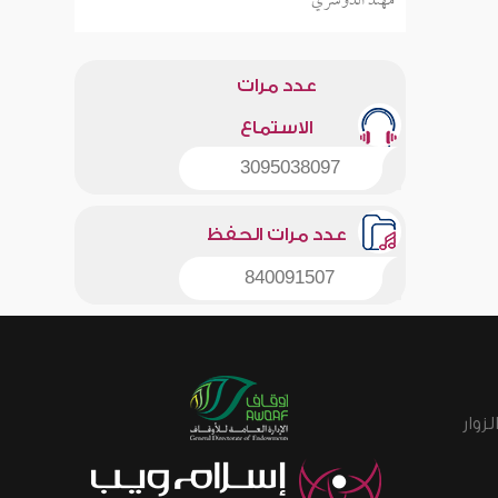
مهند الدوسري
عدد مرات
الاستماع
3095038097
عدد مرات الحفظ
840091507
زوار