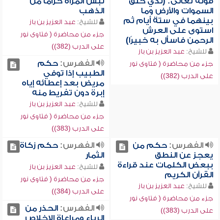
قوله تعالى: (لذي خلق
لبس المرأة حزاماً من
السموات والأرض وما
الذهب
بينهما في ستة أيام ثم
للشيخ:
عبد العزيز بن باز
استوى على العرش
جزء من محاضرة ( فتاوى نور
الرحمن فاسأل به خبيرًا)
على الدرب (382))
للشيخ:
عبد العزيز بن باز
الفهرس:
حكم
جزء من محاضرة ( فتاوى نور
الطبيب إذا توفي
على الدرب (382))
مريض بعد إعطائه إياه
إبرة دون تفريط منه
للشيخ:
عبد العزيز بن باز
جزء من محاضرة ( فتاوى نور
على الدرب (383))
الفهرس:
حكم من
الفهرس:
حكم زكاة
يعجز عن النطق
الثمار
ببعض الكلمات عند قراءة
للشيخ:
عبد العزيز بن باز
القرآن الكريم
جزء من محاضرة ( فتاوى نور
للشيخ:
عبد العزيز بن باز
على الدرب (384))
جزء من محاضرة ( فتاوى نور
الفهرس:
الحذر من
على الدرب (383))
الرياء ومراعاة الإخلاص