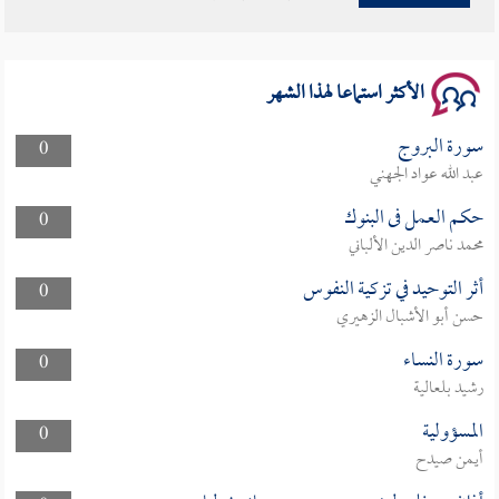
سلسلة محاضرات نفحات رمضانية 1444هـ
الأكثر استماعا لهذا الشهر
سورة البروج
0
عبد الله عواد الجهني
حكم العمل فى البنوك
0
محمد ناصر الدين الألباني
أثر التوحيد في تزكية النفوس
0
حسن أبو الأشبال الزهيري
سورة النساء
0
رشيد بلعالية
المسؤولية
0
أيمن صيدح