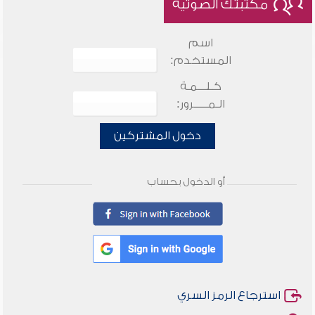
مكتبتك الصوتية
اسم
المستخدم:
كـلـــمـة
الـمـــــرور:
دخول المشتركين
أو الدخول بحساب
استرجاع الرمز السري