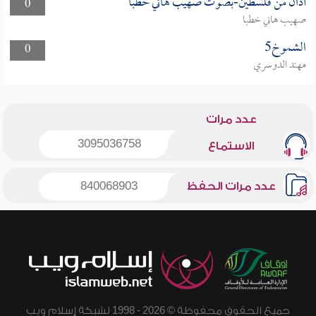
أذان من فلسطين-بصوت صهيب هاني خطبا
0
صهيب هاني خطبا
الشموخ5
0
مهند الدوسري
عدد مرات
3095036758
الاستماع
عدد مرات الحفظ
840068903
جميع الحقوق محفوظة © 2026 - 1998 لشبكة إسلام ويب