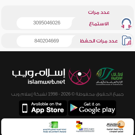
عدد مرات
3095046026
الاستماع
عدد مرات الحفظ
840204669
جميع الحقوق محفوظة © 2026 - 1998 لشبكة إسلام ويب