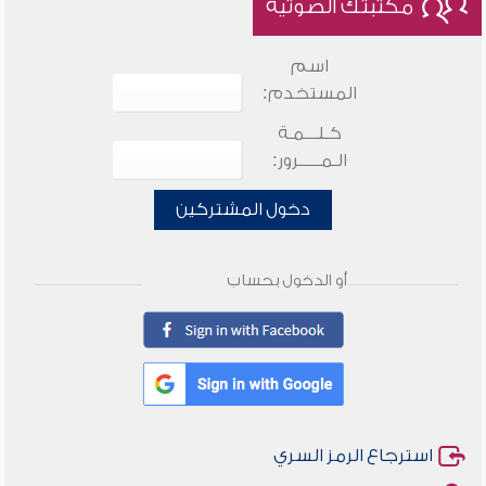
مكتبتك الصوتية
اسم
المستخدم:
كـلـــمـة
الـمـــــرور:
دخول المشتركين
أو الدخول بحساب
استرجاع الرمز السري