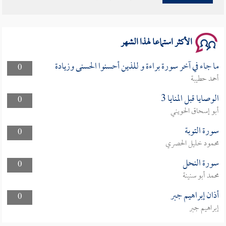
سلسلة محاضرات نفحات رمضانية 1444هـ
الأكثر استماعا لهذا الشهر
ما جاء في آخر سورة براءة و للذين أحسنوا الحسنى وزيادة
0
أحمد حطيبة
الوصايا قبل المنايا 3
0
أبو إسحاق الحويني
سورة التوبة
0
محمود خليل الحصري
سورة النحل
0
محمد أبو سنينة
أذان إبراهيم جبر
0
إبراهيم جبر