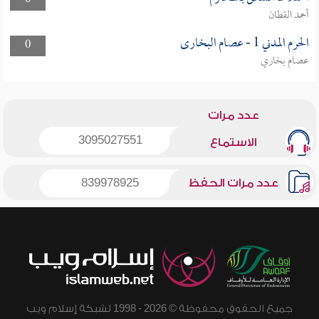
0
أحمد القطان
الحرم المدني 1 - عصام البخارى
0
عصام بخاري
عدد مرات
3095027551
الاستماع
عدد مرات الحفظ
839978925
جميع الحقوق محفوظة © 2026 - 1998 لشبكة إسلام ويب