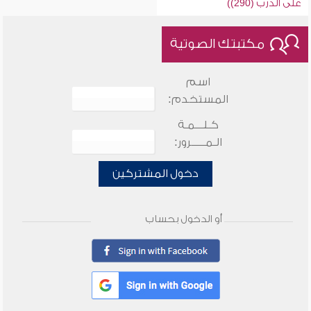
على الدرب (290))
مكتبتك الصوتية
اسم
المستخدم:
كـلـــمـة
الـمـــــرور:
دخول المشتركين
أو الدخول بحساب