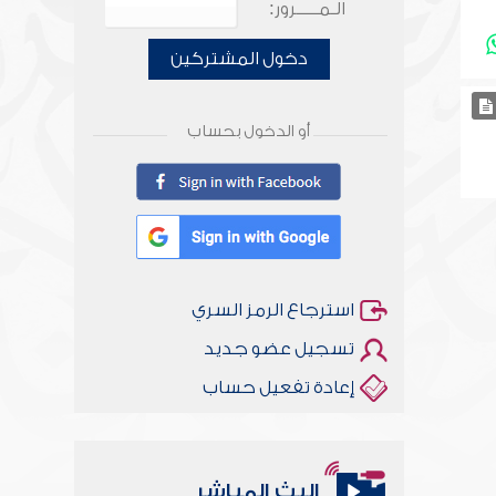
الـمـــــرور:
دخول المشتركين
أو الدخول بحساب
استرجاع الرمز السري
تسجيل عضو جديد
إعادة تفعيل حساب
البث المباشر