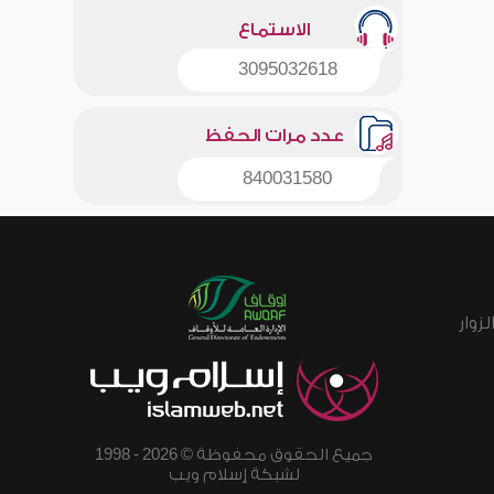
الاستماع
3095032618
عدد مرات الحفظ
840031580
زوار
جميع الحقوق محفوظة © 2026 - 1998
لشبكة إسلام ويب