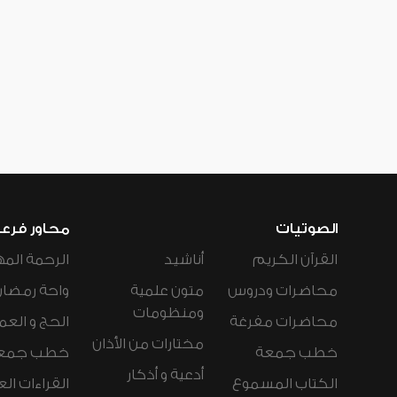
الصوتيات
محاور فرع
القرآن الكريم
أناشيد
الرحمة المه
محاضرات ودروس
متون علمية
واحة رمضان
ومنظومات
محاضرات مفرغة
الحج و العم
مختارات من الأذان
خطب جمعة
خطب جمع
أدعية و أذكار
الكتاب المسموع
القراءات ال