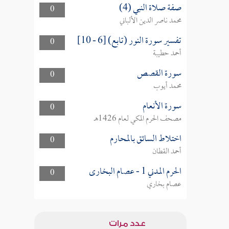
صفة صلاة النبي (4)
0
محمد ناصر الدين الألباني
تفسير سورة النور (تابع) [6 - 10]
0
أحمد حطيبة
سورة القصص
0
محمد أيوب
سورة الأنعام
0
مصحف الحرم المكي لعام 1426هـ
اختلاط السائق بالمحارم
0
أحمد القطان
الحرم المدني 1 - عصام البخارى
0
عصام بخاري
عدد مرات