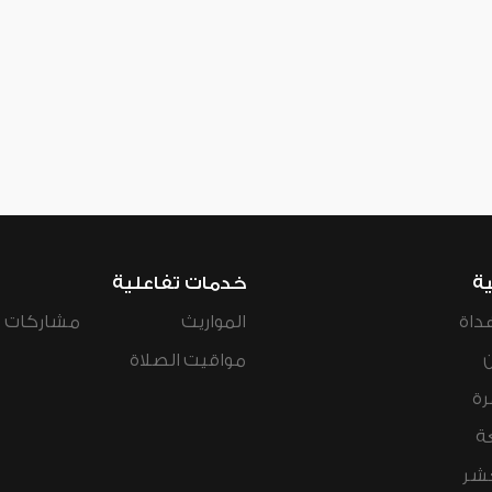
ية
خدمات تفاعلية
داة
المواريث
مشاركات ال
مواقيت الصلاة
رة
ة
عشر