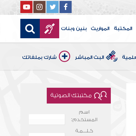
المكتبة
المواريث
بنين وبنات
علمية
البث المباشر
شارك بملفاتك
مكتبتك الصوتية
اسم
المستخدم:
كـلـــمـة